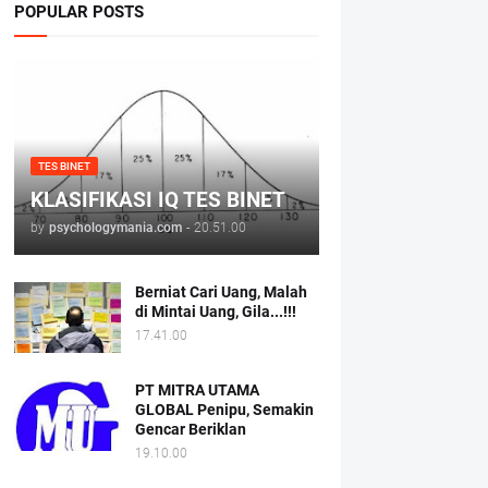
POPULAR POSTS
TES BINET
KLASIFIKASI IQ TES BINET
by
psychologymania.com
-
20.51.00
Berniat Cari Uang, Malah
di Mintai Uang, Gila...!!!
17.41.00
PT MITRA UTAMA
GLOBAL Penipu, Semakin
Gencar Beriklan
19.10.00