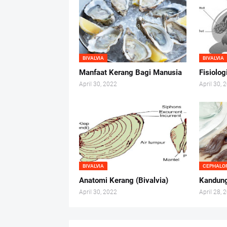
BIVALVIA
BIVALVIA
Manfaat Kerang Bagi Manusia
Fisiolog
April 30, 2022
April 30, 
BIVALVIA
CEPHALO
Anatomi Kerang (Bivalvia)
Kandung
April 30, 2022
April 28, 