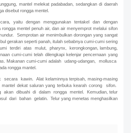
punggung, mantel melekat padabadan, sedangkan di daerah
ga disebut rongga mentel.
cara, yaitu dengan menggunakan tentakel dan dengan
a rongga mentel penuh air, dan air menyemprot melalui sifon
mundur.
Semprotan air menimbulkan dorongan yang sangat
bul gerakan seperti panah, itulah sebabnya cumi-cumi sering
umi
terdiri
atas
mulut,
pharynx,
kerongkongan, lambung,
naan cumi-cumi telah dilengkapi kelenjar pencernaan yang
as. Makanan cumi-cumi adalah
udang-udangan,
mollusca
da rongga mantel.
k
secara
kawin.
Alat kelaminnya terpisah, masing-masing
ga mantel dekat saluran yang terbuka kearah corong
sifon.
g
akan
dibuahi
di
dalam
rongga
mentel.
Kemudian, telur
psul
dari
bahan
gelatin.
Telur yang menetas menghasilkan