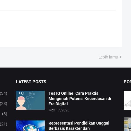
Lebih lama
LATEST POSTS
PO
(34)
Tes IQ Online: Cara Praktis
Mengenali Potensi Kecerdasan di
(23)
Era Digital
May 17, 2026
(3)
Representasi Pendidikan Unggul
(21)
Berbasis Karakter dan