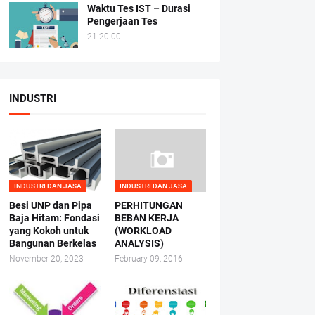
Waktu Tes IST – Durasi
Pengerjaan Tes
21.20.00
INDUSTRI
INDUSTRI DAN JASA
INDUSTRI DAN JASA
Besi UNP dan Pipa
PERHITUNGAN
Baja Hitam: Fondasi
BEBAN KERJA
yang Kokoh untuk
(WORKLOAD
Bangunan Berkelas
ANALYSIS)
November 20, 2023
February 09, 2016