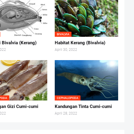
BIVALVIA
i Bivalvia (Kerang)
Habitat Kerang (Bivalvia)
2022
April 30, 2022
PODA
CEPHALOPODA
an Gizi Cumi-cumi
Kandungan Tinta Cumi-cumi
2022
April 28, 2022