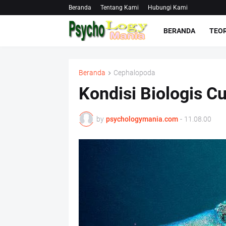
Beranda
Tentang Kami
Hubungi Kami
BERANDA
TEOR
Beranda
Cephalopoda
Kondisi Biologis C
by
psychologymania.com
-
11.08.00