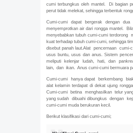
cumi terbungkus oleh mantel.
Di bagian 
perut tidak melekat, sehingga terbentuk rong
Cumi-cumi dapat bergerak dengan dua 
menyemprotkan air dari rongga mantel.
Bil
menyebabkan tubuh cumi-cumi terdorong
kuat terhadap tubuh cumi-cumi, sehingga tim
disebut panah laut.Alat
pencernaan
cumi-c
usus buntu, usus dan anus. Sistem pencer
meliputi
kelenjar
ludah,
hati,
dan
pankre
lain,
dan
ikan.
Anus cumi-cumi bermuara pa
Cumi-cumi
hanya dapat
berkembang
bia
alat kelamin terdapat di dekat ujung rong
Cumi-cumi
betina
menghasilkan
telur yan
yang sudah
dibuahi dibungkus
dengan
ke
cumi-cumi muda berukuran kecil.
Berikut klasifikasi dari cumi-cumi;