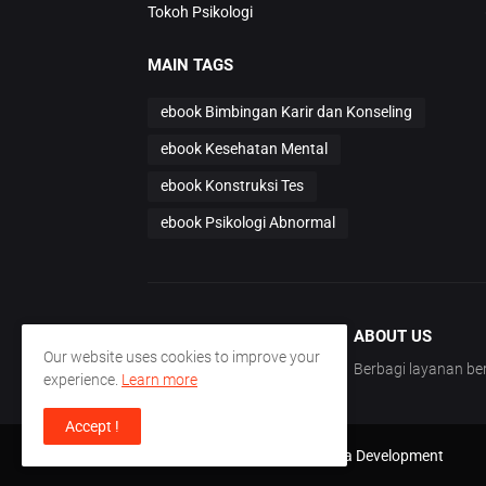
Tokoh Psikologi
MAIN TAGS
ebook Bimbingan Karir dan Konseling
ebook Kesehatan Mental
ebook Konstruksi Tes
ebook Psikologi Abnormal
ABOUT US
Our website uses cookies to improve your
Berbagi layanan 
experience.
Learn more
Accept !
Support by -
PT. Nirmala Satya Development