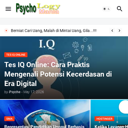
Berniat Cari Uang, Malah di Mintai Uang, Gila...!!!
TES IQ ONLINE
Tes IQ Online: Cara Praktis
Mengenali Potensi Kecerdasan di
Era Digital
by
Psyche
-
May 17, 2026
SMA
HOSTINGER
Representasi Pendidikan Unggul Berbasis
Ketika Layanan H