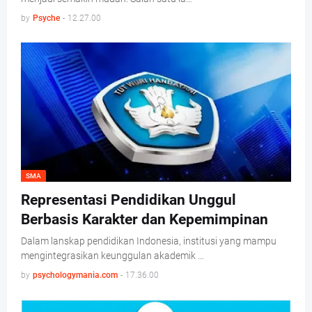
by
Psyche
-
12.27.00
SMA
Representasi Pendidikan Unggul
Berbasis Karakter dan Kepemimpinan
Dalam lanskap pendidikan Indonesia, institusi yang mampu
mengintegrasikan keunggulan akademik …
by
psychologymania.com
-
17.36.00