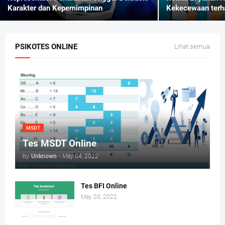
Karakter dan Kepemimpinan
Kekecewaan terh
PSIKOTES ONLINE
Lihat semua
MSDT
Tes MSDT Online
by
Unknown
-
May 04, 2022
Tes BFI Online
May 03, 2022