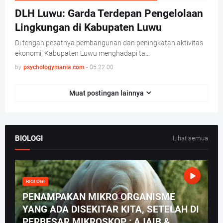
DLH Luwu: Garda Terdepan Pengelolaan
Lingkungan di Kabupaten Luwu
Di tengah pesatnya pembangunan dan peningkatan aktivitas
ekonomi, Kabupaten Luwu menghadapi ta…
by
psychologymania.com
-
05.22.00
Muat postingan lainnya
BIOLOGI
Lihat semua
BIOLOGI
PENAMPAKAN MIKRO ORGANISME
YANG ADA DISEKITAR KITA, SETELAH DI
PERBESAR MIKROSKOP : AJAIB &