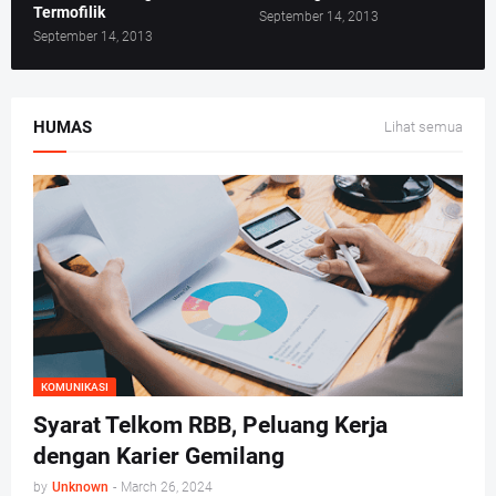
Termofilik
September 14, 2013
September 14, 2013
HUMAS
Lihat semua
KOMUNIKASI
Syarat Telkom RBB, Peluang Kerja
dengan Karier Gemilang
by
Unknown
-
March 26, 2024