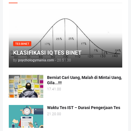
TES BINET
KLASIFIKASI IQ TES BINET
by
psychologymania.com
-
20.51.00
Berniat Cari Uang, Malah di Mintai Uang,
Gila...!!!
17.41.00
Waktu Tes IST – Durasi Pengerjaan Tes
21.20.00