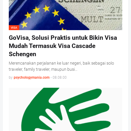
VISA
GoVisa, Solusi Praktis untuk Bikin Visa
Mudah Termasuk Visa Cascade
Schengen
Merencanakan perjalanan ke luar negeri, baik sebagai solo
traveler, family traveler, maupun busi…
by
psychologymania.com
-
08.08.00