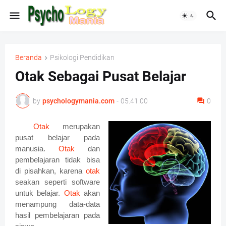
Beranda
Psikologi Pendidikan
Otak Sebagai Pusat Belajar
by
psychologymania.com
-
05.41.00
0
Otak
merupakan
pusat belajar pada
manusia.
Otak
dan
pembelajaran tidak bisa
di pisahkan, karena
otak
seakan seperti software
untuk belajar.
Otak
akan
menampung data-data
hasil pembelajaran pada