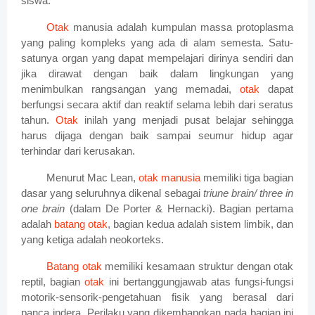
siswa.
Otak
manusia adalah kumpulan massa protoplasma
yang paling kompleks yang ada di alam semesta. Satu-
satunya organ yang dapat mempelajari dirinya sendiri dan
jika dirawat dengan baik dalam lingkungan yang
menimbulkan rangsangan yang memadai,
otak
dapat
berfungsi secara aktif dan reaktif selama lebih dari seratus
tahun.
Otak
inilah yang menjadi pusat belajar sehingga
harus dijaga dengan baik sampai seumur hidup agar
terhindar dari kerusakan.
Menurut Mac Lean,
otak manusia
memiliki tiga bagian
dasar yang seluruhnya dikenal sebagai
triune brain/ three in
one brain
(dalam De
Porter & Hernacki). Bagian pertama
adalah
batang otak
, bagian kedua adalah sistem limbik, dan
yang ketiga adalah neokorteks.
Batang otak
memiliki kesamaan struktur dengan otak
reptil, bagian
otak
ini bertanggungjawab atas fungsi-fungsi
motorik-sensorik-pengetahuan fisik yang berasal dari
panca indera. Perilaku yang dikembangkan pada bagian ini