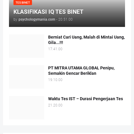
TES BINET
KLASIFIKASI IQ TES BINET
by
psychologymania.com
-
20.51.00
Berniat Cari Uang, Malah di Mintai Uang,
Gila...!!!
17.41.00
PT MITRA UTAMA GLOBAL Penipu,
Semakin Gencar Beriklan
19.10.00
Waktu Tes IST – Durasi Pengerjaan Tes
21.20.00