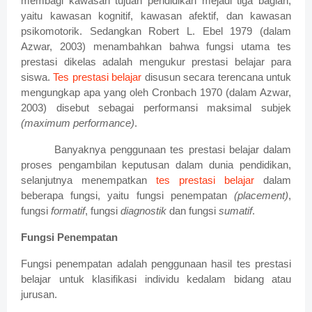
membagi kawasan tujuan pendidikan mejadi tiga bagian,
yaitu kawasan kognitif, kawasan afektif, dan kawasan
psikomotorik. Sedangkan Robert L. Ebel 1979 (dalam
Azwar, 2003) menambahkan bahwa fungsi utama tes
prestasi dikelas adalah mengukur prestasi belajar para
siswa.
Tes prestasi belajar
disusun secara terencana untuk
mengungkap apa yang oleh Cronbach 1970 (dalam Azwar,
2003) disebut sebagai performansi maksimal subjek
(maximum performance)
.
Banyaknya penggunaan tes prestasi belajar dalam
proses pengambilan keputusan dalam dunia pendidikan,
selanjutnya menempatkan
tes prestasi belajar
dalam
beberapa fungsi, yaitu fungsi penempatan
(placement)
,
fungsi
formatif
, fungsi
diagnostik
dan fungsi
sumatif
.
Fungsi Penempatan
Fungsi penempatan adalah penggunaan hasil tes prestasi
belajar untuk klasifikasi individu kedalam bidang atau
jurusan.