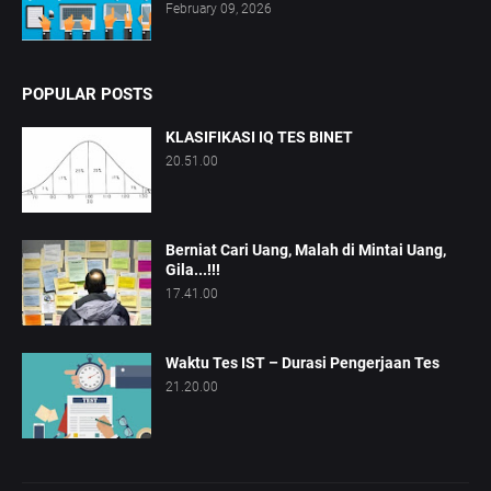
February 09, 2026
POPULAR POSTS
KLASIFIKASI IQ TES BINET
20.51.00
Berniat Cari Uang, Malah di Mintai Uang,
Gila...!!!
17.41.00
Waktu Tes IST – Durasi Pengerjaan Tes
21.20.00