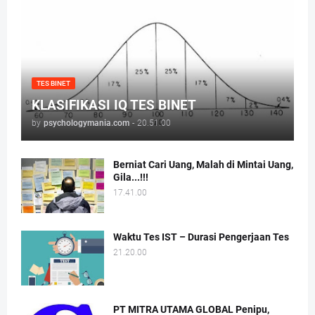
TES BINET
KLASIFIKASI IQ TES BINET
by
psychologymania.com
-
20.51.00
Berniat Cari Uang, Malah di Mintai Uang,
Gila...!!!
17.41.00
Waktu Tes IST – Durasi Pengerjaan Tes
21.20.00
PT MITRA UTAMA GLOBAL Penipu,