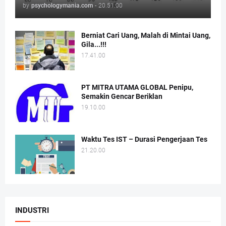
by
psychologymania.com
-
20.51.00
Berniat Cari Uang, Malah di Mintai Uang,
Gila...!!!
17.41.00
PT MITRA UTAMA GLOBAL Penipu,
Semakin Gencar Beriklan
19.10.00
Waktu Tes IST – Durasi Pengerjaan Tes
21.20.00
INDUSTRI