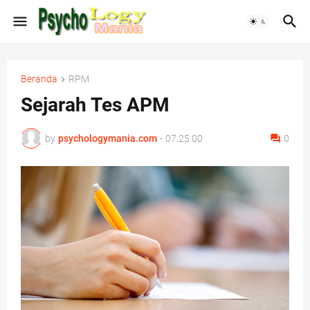
Beranda
RPM
Sejarah Tes APM
by
psychologymania.com
-
07.25.00
0