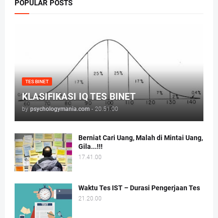
POPULAR POSTS
TES BINET
KLASIFIKASI IQ TES BINET
by
psychologymania.com
-
20.51.00
Berniat Cari Uang, Malah di Mintai Uang,
Gila...!!!
17.41.00
Waktu Tes IST – Durasi Pengerjaan Tes
21.20.00