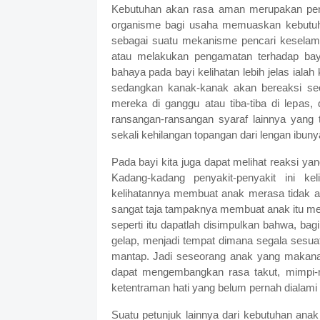
Kebutuhan akan rasa aman merupakan peng
organisme bagi usaha memuaskan kebutuhan
sebagai suatu mekanisme pencari keselama
atau melakukan pengamatan terhadap bay
bahaya pada bayi kelihatan lebih jelas iala
sedangkan kanak-kanak akan bereaksi sec
mereka di ganggu atau tiba-tiba di lepas, 
ransangan-ransangan syaraf lainnya yang
sekali kehilangan topangan dari lengan ibuny
Pada bayi kita juga dapat melihat reaksi ya
Kadang-kadang penyakit-penyakit ini 
kelihatannya membuat anak merasa tidak am
sangat taja tampaknya membuat anak itu mel
seperti itu dapatlah disimpulkan bahwa, bagi
gelap, menjadi tempat dimana segala sesuat
mantap. Jadi seseorang anak yang makanan
dapat mengembangkan rasa takut, mimpi-m
ketentraman hati yang belum pernah dialami 
Suatu petunjuk lainnya dari kebutuhan ana