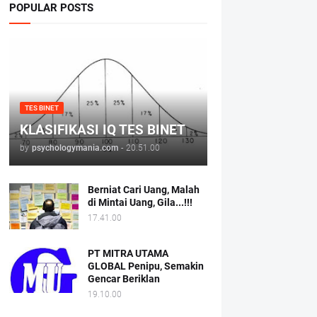
POPULAR POSTS
TES BINET
KLASIFIKASI IQ TES BINET
by
psychologymania.com
-
20.51.00
Berniat Cari Uang, Malah
di Mintai Uang, Gila...!!!
17.41.00
PT MITRA UTAMA
GLOBAL Penipu, Semakin
Gencar Beriklan
19.10.00