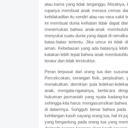
atau irama yang tidak terganggu. Misalnya, 
rupanya membuat anak merasa cemas dan 
ketidakadilan itu sendiri atau ras-rasa sakit
ini membuat dunia keihatan tidak dapat di
menemukan bahwa anak-anak membutuhka
menyukai suatu dunia yang dapat di ramalka
batas-batas tertentu. Jika unsur ini tid
aman. Kebebasan yang ada batasnya lebih d
katakan lebih tepat bahwa anak membutuhkan
teratur dan tidak terstruktur.
Peran terpusat dari orang tua dan susunan
Percekcokan, serangan fisik, perpisahan,
menakutkan. demikian pula ledekan-ledek
anak, mengata-ngatainya, berbicara de
hukuman jasmaniah yang nyata kadang-kad
sehingga kita harus mengasumsikan bahwa leb
di dalamnya. Sungguh benar bahwa pada b
kehilangan kasih sayang orang tua, hal ini j
yang bergantung pada orang tua yang mem