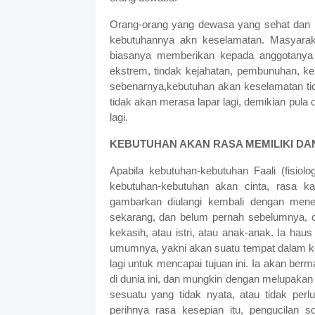
Orang-orang yang dewasa yang sehat dan b
kebutuhannya akn keselamatan. Masyaraka
biasanya memberikan kepada anggotanya
ekstrem, tindak kejahatan, pembunuhan, kek
sebenarnya,kebutuhan akan keselamatan tida
tidak akan merasa lapar lagi, demikian pul
lagi.
KEBUTUHAN AKAN RASA MEMILIKI DAN
Apabila kebutuhan-kebutuhan Faali (fisio
kebutuhan-kebutuhan akan cinta, rasa ka
gambarkan diulangi kembali dengan menem
sekarang, dan belum pernah sebelumnya, 
kekasih, atau istri, atau anak-anak. Ia h
umumnya, yakni akan suatu tempat dalam kel
lagi untuk mencapai tujuan ini. Ia akan ber
di dunia ini, dan mungkin dengan melupakan
sesuatu yang tidak nyata, atau tidak per
perihnya rasa kesepian itu, pengucilan 