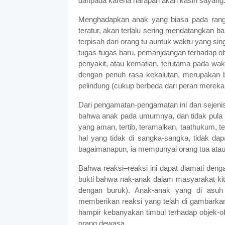
daripada karena harapan akan kasih sayang
Menghadapkan anak yang biasa pada rangsan
teratur, akan terlalu sering mendatangkan ba
terpisah dari orang tu auntuk waktu yang sin
tugas-tugas baru, pemanjdangan terhadap obje
penyakit, atau kematian. terutama pada wak
dengan penuh rasa kekalutan, merupakan 
pelindung (cukup berbeda dari peran merek
Dari pengamatan-pengamatan ini dan sejen
bahwa anak pada umumnya, dan tidak pula 
yang aman, tertib, teramalkan, taathukum, te
hal yang tidak di sangka-sangka, tidak dap
bagaimanapun, ia mempunyai orang tua atau
Bahwa reaksi–reaksi ini dapat diamati den
bukti bahwa nak-anak dalam masyarakat kita
dengan buruk). Anak-anak yang di asuh
memberikan reaksi yang telah di gambarkan.
hampir kebanyakan timbul terhadap objek-ob
orang dewasa.