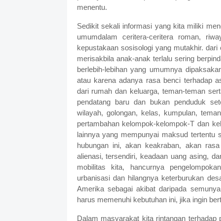
menentu.
Sedikit sekali informasi yang kita miliki m
umumdalam ceritera-ceritera roman, riway
kepustakaan sosisologi yang mutakhir. dari 
merisakbila anak-anak terlalu sering berpin
berlebih-lebihan yang umumnya dipaksakan 
atau karena adanya rasa benci terhadap a
dari rumah dan keluarga, teman-teman ser
pendatang baru dan bukan penduduk setem
wilayah, golongan, kelas, kumpulan, tema
pertambahan kelompok-kelompok-T dan ke
lainnya yang mempunyai maksud tertentu 
hubungan ini, akan keakraban, akan rasa
alienasi, tersendiri, keadaan uang asing, 
mobilitas kita, hancurnya pengelompokan 
urbanisasi dan hilangnya keterburukan des
Amerika sebagai akibat daripada semunya
harus memenuhi kebutuhan ini, jika ingin ber
Dalam masyarakat kita rintangan terhadap 