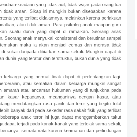
keadaan-keadaan yang tidak adil, tidak wajar pada orang tua
tidak aman. Sikap ini mungkin bukan disebabkan karena
 tertentu yang terlibat didalamnya, melainkan karena perlakuan
andalkan, atau tidak aman. Para psikolog anak maupun guru
n suatu dunia yang dapat di ramalkan. Seorang anak
n. Seorang anak menyukai konsistensi dan kerutinan sampai
ak ditemukan maka ia akan menjadi cemas dan merasa tidak
i sukai daripada dibiarkan sama sekali. Mungkin dapat di
 dunia yang teratur dan terstruktur, bukan dunia yang tidak
 keluarga yang normal tidak dapat di pertentangkan lagi.
 perceraian, atau kematian dalam keluarga mungkin sangat
an amarah atau ancaman hukuman yang di tunjukkna pada
ngan kasar kepadanya, meanganinya dengan kasar, atau
ang mendatangkan rasa panik dan teror yang begitu total
ih banyak dari pada sekedar rasa sakait fisik yang terlibat
eberapa anak teror ini juga dapat menggambarkan takut
uga dapat terjadi pada kanak-kanak yang tertolak sama sekali,
bencinya, sematamata karena keamanan dan perlindungan