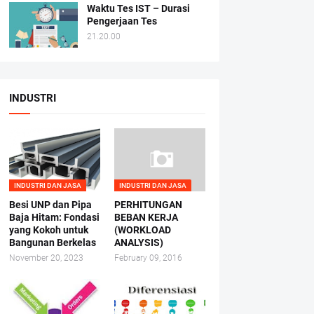
Waktu Tes IST – Durasi
Pengerjaan Tes
21.20.00
INDUSTRI
INDUSTRI DAN JASA
INDUSTRI DAN JASA
Besi UNP dan Pipa
PERHITUNGAN
Baja Hitam: Fondasi
BEBAN KERJA
yang Kokoh untuk
(WORKLOAD
Bangunan Berkelas
ANALYSIS)
November 20, 2023
February 09, 2016