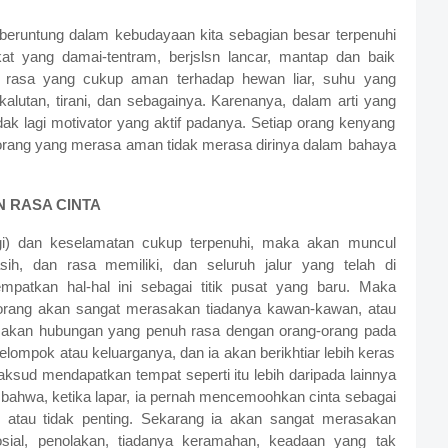
eruntung dalam kebudayaan kita sebagian besar terpenuhi
t yang damai-tentram, berjslsn lancar, mantap dan baik
 rasa yang cukup aman terhadap hewan liar, suhu yang
alutan, tirani, dan sebagainya. Karenanya, dalam arti yang
k lagi motivator yang aktif padanya. Setiap orang kenyang
a orang yang merasa aman tidak merasa dirinya dalam bahaya
 RASA CINTA
logi) dan keselamatan cukup terpenuhi, maka akan muncul
sih, dan rasa memiliki, dan seluruh jalur yang telah di
patkan hal-hal ini sebagai titik pusat yang baru. Maka
orang akan sangat merasakan tiadanya kawan-kawan, atau
aus akan hubungan yang penuh rasa dengan orang-orang pada
ompok atau keluarganya, dan ia akan berikhtiar lebih keras
maksud mendapatkan tempat seperti itu lebih daripada lainnya
 bahwa, ketika lapar, ia pernah mencemoohkan cinta sebagai
lu atau tidak penting. Sekarang ia akan sangat merasakan
sosial, penolakan, tiadanya keramahan, keadaan yang tak