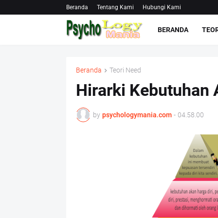
Beranda
Tentang Kami
Hubungi Kami
BERANDA
TEOR
Beranda
Teori Need
Hirarki Kebutuhan
by
psychologymania.com
-
04.58.00