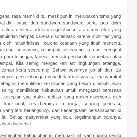
engenai rasa memiliki itu, meskipun ini merupakan tema yang
at-diri, syair, dan sandiwara-sandiwara serta juga dalm
ceritera-ceriter aini kita mengetahui secara umum efek yang
dahpindah tempat; karena disorientasi; karena mobilitas yang
oleh industrialisasi; karena keadaan yang tidak menentu,
sal-usul seseorang, kelompok seseorang; karena terenggut
ta para tetangga; karena menjadi penduduk sementara atau
pat. Kita sering mengecilkan arti lingkungan tetangga,
n-teman kerja seseorang. Bahwa besarnya jumlah dan laju
lompok perkembangan pribadi dan masyarakat-masyarakat
sebagian memotifkan kekhausan yang belum dipenuhi akan
 saling memilikidan kebutuhan untuk mnegatasi perasaan
dan kesepian yag makin meluas, yang makin diperburuk oleh
tradisional, cerai-berainya keluiarga, senjang generasi,
a yang ters berlangsung, dan kedangkalan persahabatan di
 itu. Setiap masyarakat yang baik, bagaimanpun caranya,
tahan dan sehat.
pemenuhan kebuutuhan ini merupakn inti yang paling sering