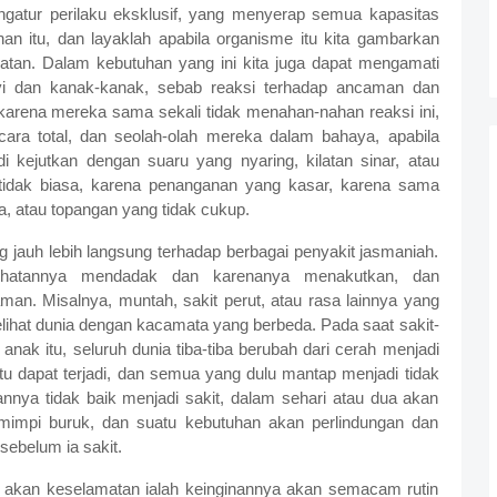
atur perilaku eksklusif, yang menyerap semua kapasitas
 itu, dan layaklah apabila organisme itu kita gambarkan
tan. Dalam kebutuhan yang ini kita juga dapat mengamati
i dan kanak-kanak, sebab reaksi terhadap ancaman dan
h karena mereka sama sekali tidak menahan-nahan reaksi ini,
ara total, dan seolah-olah mereka dalam bahaya, apabila
di kejutkan dengan suaru yang nyaring, kilatan sinar, atau
 tidak biasa, karena penanganan yang kasar, karena sama
a, atau topangan yang tidak cukup.
ng jauh lebih langsung terhadap berbagai penyakit jasmaniah.
kelihatannya mendadak dan karenanya menakutkan, dan
an. Misalnya, muntah, sakit perut, atau rasa lainnya yang
ihat dunia dengan kacamata yang berbeda. Pada saat sakit-
 anak itu, seluruh dunia tiba-tiba berubah dari cerah menjadi
u dapat terjadi, dan semua yang dulu mantap menjadi tidak
nya tidak baik menjadi sakit, dalam sehari atau dua akan
impi buruk, dan suatu kebutuhan akan perlindungan dan
sebelum ia sakit.
k akan keselamatan ialah keinginannya akan semacam rutin