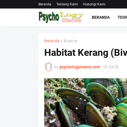
Beranda
Tentang Kami
Hubungi Kami
BERANDA
TEOR
Beranda
Bivalvia
Habitat Kerang (Biv
by
psychologymania.com
-
05.34.00