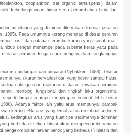
fitoplankton, zooplankton, zat organic tersuspensi) dalam
untuk keberlangsungan hidup serta pertumbuhan biota laut
bentos infauna yang dominan ditemukan di dasar perairan
ns, 1985). Pada umumnya kerang menetap di dasar perairan
mpur, pasir dan patahan terumbu karang yang sudah mati.
ra hidup dengan menempel pada substrat keras yaitu pada
if di dasar perairan dengan cara mengepakkan cangkangnya
 sedimen berlumpur dan berpasir (Nybakken, 1988). Tekstur
empunyai ukuran bervariasi dari yang besar sampai halus.
rsediaan oksigen dan makanan di dalam kawasan perairan.
ran, morfologi fungsional dan tingkah laku organisme.
il seperti lumpur mampu menyimpan nutrient lebih besar
, 1988). Adanya faktor lain yaitu arus mempunyai dampak
 hewan kerang. Bila arus yang lemah akan membuat sedimen
halus, sedangkan arus yang kuat tipe sedimennya dominan
 yang berbeda di setiap lokasi akan mempengaruhi sebaran
adi pengelompokan hewan bentik yang berbeda (Riniatsih dan