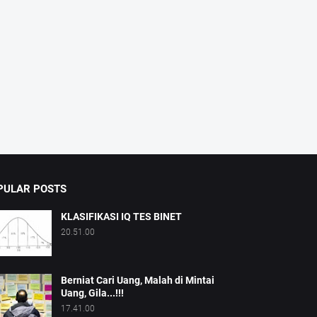
PULAR POSTS
KLASIFIKASI IQ TES BINET
20.51.00
Berniat Cari Uang, Malah di Mintai
Uang, Gila...!!!
17.41.00