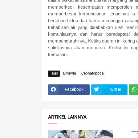
dalam waktu lama merupakan hal yang pentin
memperkecil kesempatan memperoleh 
memperbesar kemungkinan terjadinya kem
bertahan hidup dan harus menunggu pasang
kehabisan air yang disebabkan oleh meni
komunitasnya dan harus beradaptasi de
mempengaruhinya, Ketika daerah ini kering ol
salinitasnya akan menurun. Kodisi ini d
kematian.
Tags
Bivalvia
Cephalopoda
Facebook
Twitter
ARTIKEL LAINNYA