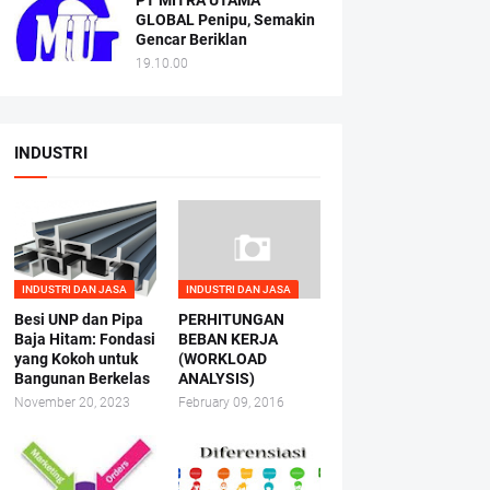
PT MITRA UTAMA
GLOBAL Penipu, Semakin
Gencar Beriklan
19.10.00
INDUSTRI
INDUSTRI DAN JASA
INDUSTRI DAN JASA
Besi UNP dan Pipa
PERHITUNGAN
Baja Hitam: Fondasi
BEBAN KERJA
yang Kokoh untuk
(WORKLOAD
Bangunan Berkelas
ANALYSIS)
November 20, 2023
February 09, 2016