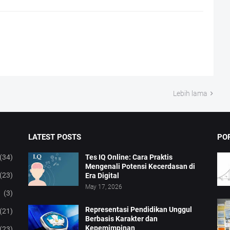
Lebih lama
LATEST POSTS
PO
(34)
Tes IQ Online: Cara Praktis
Mengenali Potensi Kecerdasan di
(23)
Era Digital
May 17, 2026
(3)
Representasi Pendidikan Unggul
(21)
Berbasis Karakter dan
Kepemimpinan
(23)