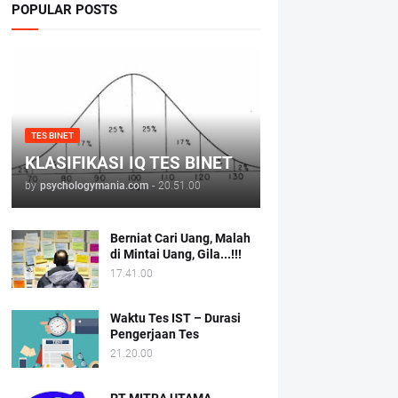
POPULAR POSTS
TES BINET
KLASIFIKASI IQ TES BINET
by
psychologymania.com
-
20.51.00
Berniat Cari Uang, Malah
di Mintai Uang, Gila...!!!
17.41.00
Waktu Tes IST – Durasi
Pengerjaan Tes
21.20.00