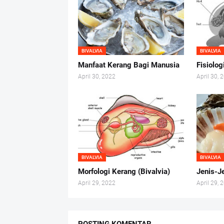
BIVALVIA
BIVALVIA
Manfaat Kerang Bagi Manusia
Fisiolog
April 30, 2022
April 30, 
BIVALVIA
BIVALVIA
Morfologi Kerang (Bivalvia)
Jenis-Je
April 29, 2022
April 29, 
POSTING KOMENTAR