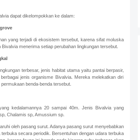
alvia dapat dikelompokkan ke dalam:
ngrove
an yang terjadi di ekosistem tersebut, karena sifat moluska
ivalvia menerima setiap perubahan lingkungan tersebut.
gkal
ngkungan terbesar, jenis habitat utama yaitu pantai berpasir,
 berbagai jenis organisme Bivalvia. Mereka melekatkan diri
 permukaan benda-benda tersebut.
au yang kedalamannya 20 sampai 40m. Jenis Bivalvia yang
ca sp, Chalamis sp, Amussium sp.
engaruhi oleh pasang surut. Adanya pasang surut menyebabkan
a terbuka secara periodik. Bersentuhan dengan udara terbuka