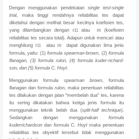
Dengan menggunakan pendekatan
single test-single
trial
, maka tinggi rendahnya reliabilitas tes dapat
diketahui dengan melihat besar kecilnya koefisien tes,
yang dilambangkan dengan r
atau
r
(koefisien
11
tt
reliabilitas tes secara total). Adapun untuk mencari atau
menghitung r
atau r
dapat digunakan lima jenis
11
tt
formula, yaitu: (1)
formula spearman-brown
, (2)
formula
flanagan, (3) formula rulon, (4) formula kuder-richard-
son, dan (5) formula C. Hoyt
.
Menggunakan formula
spearman brown
, formula
flanagan
dan formula
rulon
, maka penentuan reliabilitas
tes dilakukan dengan jalan “membelah dua” tes, karena
itu sering dikatakan bahwa ketiga jenis formula itu
menggunakan teknik belah dua (
split-half technique
).
Sedangkan dengan menggunakan
formula
kuderrichardson
dan
formula C. Hoyt maka
penentuan
reliabilitas tes obyektif tersebut tidak menggunakan