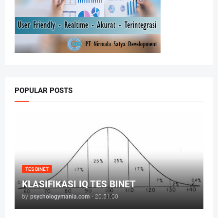
POPULAR POSTS
TES BINET
KLASIFIKASI IQ TES BINET
by
psychologymania.com
-
20.51.00