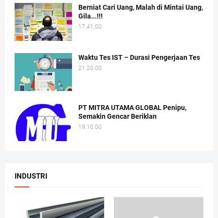
Berniat Cari Uang, Malah di Mintai Uang,
Gila...!!!
17.41.00
Waktu Tes IST – Durasi Pengerjaan Tes
21.20.00
PT MITRA UTAMA GLOBAL Penipu,
Semakin Gencar Beriklan
19.10.00
INDUSTRI