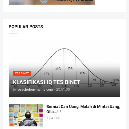
POPULAR POSTS
TES BINET
KLASIFIKASI IQ TES BINET
by
psychologymania.com
-
20.51.00
Berniat Cari Uang, Malah di Mintai Uang,
Gila...!!!
17.41.00