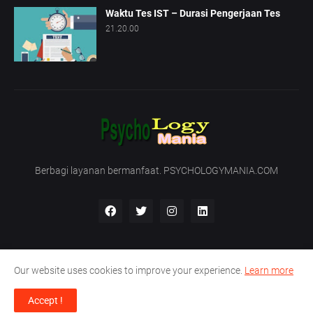
Waktu Tes IST – Durasi Pengerjaan Tes
21.20.00
Berbagi layanan bermanfaat. PSYCHOLOGYMANIA.COM
Our website uses cookies to improve your experience.
Learn more
Beranda
Tentang Kami
Hubungi Kami
Accept !
Support by -
PT. Nirmala Satya Development