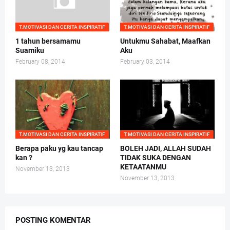
T.MOTIVASI DAN CERITA INSPIRATIF
T.MOTIVASI DAN CERITA INSPIRATIF
1 tahun bersamamu
Untukmu Sahabat, Maafkan
Suamiku
Aku
February 08, 2014
February 03, 2014
T.MOTIVASI DAN CERITA INSPIRATIF
T.MOTIVASI DAN CERITA INSPIRATIF
Berapa paku yg kau tancap
BOLEH JADI, ALLAH SUDAH
kan ?
TIDAK SUKA DENGAN
KETAATANMU
November 13, 2013
November 13, 2013
POSTING KOMENTAR