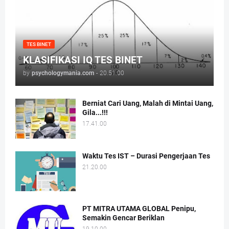
TES BINET
KLASIFIKASI IQ TES BINET
by
psychologymania.com
-
20.51.00
Berniat Cari Uang, Malah di Mintai Uang,
Gila...!!!
17.41.00
Waktu Tes IST – Durasi Pengerjaan Tes
21.20.00
PT MITRA UTAMA GLOBAL Penipu,
Semakin Gencar Beriklan