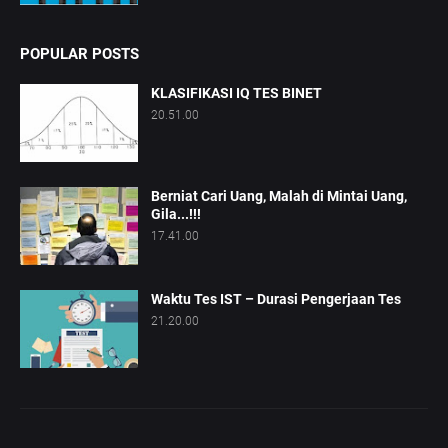
POPULAR POSTS
KLASIFIKASI IQ TES BINET
20.51.00
Berniat Cari Uang, Malah di Mintai Uang,
Gila...!!!
17.41.00
Waktu Tes IST – Durasi Pengerjaan Tes
21.20.00