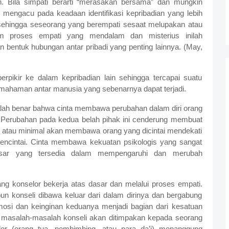
n. Bila simpati berarti “merasakan bersama” dan mungkin
 mengacu pada keadaan identifikasi kepribadian yang lebih
ehingga seseorang yang berempati sesaat melupakan atau
alam proses empati yang mendalam dan misterius inilah
n bentuk hubungan antar pribadi yang penting lainnya. (May,
rpikir ke dalam kepribadian lain sehingga tercapai suatu
i pemahaman antar manusia yang sebenarnya dapat terjadi.
lah benar bahwa cinta membawa perubahan dalam diri orang
s. Perubahan pada kedua belah pihak ini cenderung membuat
, atau minimal akan membawa orang yang dicintai mendekati
mencintai. Cinta membawa kekuatan psikologis yang sangat
esar yang tersedia dalam mempengaruhi dan merubah
ng konselor bekerja atas dasar dan melalui proses empati.
un konseli dibawa keluar dari dalam dirinya dan bergabung
osi dan keinginan keduanya menjadi bagian dari kesatuan
, masalah-masalah konseli akan ditimpakan kepada seorang
lor (orang tua, pembimbing, atau para da’i) menanggung