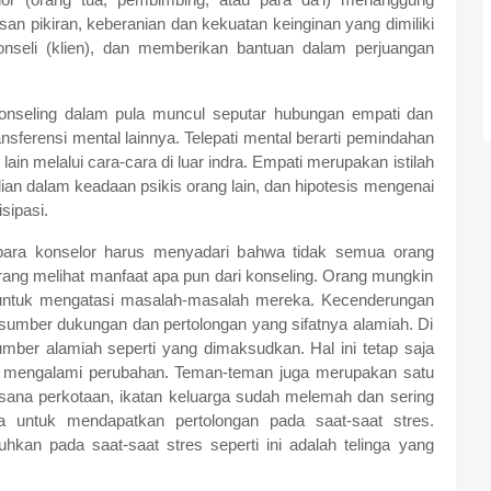
asan pikiran, keberanian dan kekuatan keinginan yang dimiliki
nseli (klien), dan memberikan bantuan dalam perjuangan
onseling dalam pula muncul seputar hubungan empati dan
nsferensi mental lainnya. Telepati mental berarti pemindahan
 lain melalui cara-cara di luar indra. Empati merupakan istilah
ian dalam keadaan psikis orang lain, dan hipotesis mengenai
isipasi.
para konselor harus menyadari bahwa tidak semua orang
ang melihat manfaat apa pun dari konseling. Orang mungkin
in untuk mengatasi masalah-masalah mereka. Kecenderungan
sumber dukungan dan pertolongan yang sifatnya alamiah. Di
mber alamiah seperti yang dimaksudkan. Hal ini tetap saja
h mengalami perubahan. Teman-teman juga merupakan satu
ana perkotaan, ikatan keluarga sudah melemah dan sering
a untuk mendapatkan pertolongan pada saat-saat stres.
kan pada saat-saat stres seperti ini adalah telinga yang