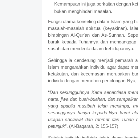
Kemampuan ini juga berkaitan dengan ke
bukan menghindari masalah.
Fungsi utama konseling dalam Islam yang h
masalah-masalah spiritual (keyakinan). Is
bimbingan Al-Qur'an dan As-Sunnah. Seper
buruk kepada Tuhannya dan menganggap b
susah dan menderita dalam kehidupannya.
Sehingga ia cenderung menjadi pemarah ak
Islam mengarahkan individu agar dapat meng
ketakutan, dan kecemasan merupakan bung
individu dengan memohon pertolongan-Nya, m
“
Dan sesungguhnya Kami senantiasa membe
harta, jiwa dan buah-buahan; dan sampaikan
yang apabila musibah telah menimpa, m
sesunggunya hanya kepada-Nya kami aka
ucapan sholawat dan rahmat dari Tuhan 
petunjuk
”. (Al-Baqarah, 2: 155-157)
Setelah individu-individu telah dapat kemba