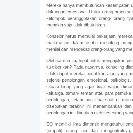
Mereka hanya membutuhkan kesempatan unt
dukungan emosional. Untuk orang-orang sep
kelompok beranggotakan orang- orang "ya
mungkin saja tidak dibutuhkan.
Konselor harus memulai pekerjaan mereka 
mati-matian dalam usaha menolong orang
menilai dan mendekati orang-orang yang m
Oleh karena itu, tepat untuk mengajukan pe
itu diberikan? Pada dasarnya, konseling d
tidak dapat mereka pecahkan atau yang mer
sejenis pertolongan emosional, psikologi
situasi hidup yang agak tidak wajar, di
keluarga, teman- teman atau para pemuka
pertolongan, tetapi ada saat-saat di ma
disebutkan terakhir ini menambahkan dan
pertolongan ini diberikan oleh seseorang yang
EQ memiliki lima dimensi: mengetahui em
(empati) orang lain dan mengontrolny