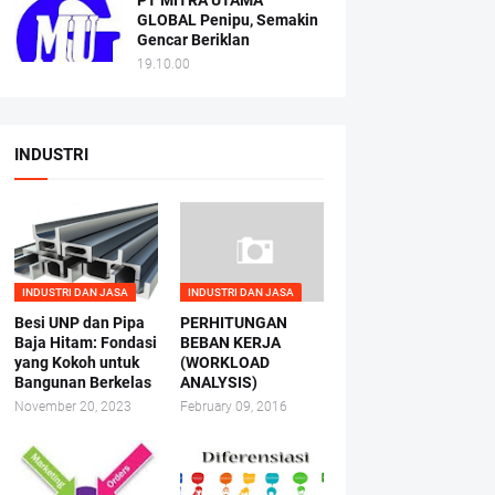
PT MITRA UTAMA
GLOBAL Penipu, Semakin
Gencar Beriklan
19.10.00
INDUSTRI
INDUSTRI DAN JASA
INDUSTRI DAN JASA
Besi UNP dan Pipa
PERHITUNGAN
Baja Hitam: Fondasi
BEBAN KERJA
yang Kokoh untuk
(WORKLOAD
Bangunan Berkelas
ANALYSIS)
November 20, 2023
February 09, 2016