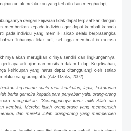
inginan untuk melakukan yang terbaik dsan menghadapi,
ubungannya dengan kejiwaan tidak dapat terpisahkan dengan
lam memberikan kepada individu agar dapat kembali kepada
ti pada individu yang memiliki sikap selalu berprasangka
ahwa Tuhannya tidak adil, sehingga membuat ia merasa
hirnya akan merugikan dirinya sendiri dan lingkungannya.
erti apa arti ujian dan musibah dalam hidup. Kegelisahan,
a kehidupan yang harus dapat ditanggulangi oleh setiap
elalui orang-orang ahli: (Adz-Dzaky, 2002)
rikan kepadamu suatu rasa ketakutan, lapar, kekuranan
lah berita gembira kepada para penyabar; yaitu orang-orang
ereka mengatakan: “Sesungguhnya kami milik Allah dan
n kembali. Mereka itulah orang-orang yang memperoleh
mereka, dan mereka itulah orang-orang yang memperoleh
li dalam kondisi yang fitri (bersih dan sehat), telah dapat