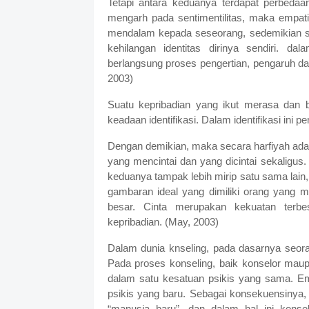
Tetapi antara keduanya terdapat perbedaa
mengarh pada sentimentilitas, maka empati
mendalam kepada seseorang, sedemikian s
kehilangan identitas dirinya sendiri. d
berlangsung proses pengertian, pengaruh da
2003)
Suatu kepribadian yang ikut merasa dan be
keadaan identifikasi. Dalam identifikasi in
Dengan demikian, maka secara harfiyah ada
yang mencintai dan yang dicintai sekaligu
keduanya tampak lebih mirip satu sama lain
gambaran ideal yang dimiliki orang yang 
besar. Cinta merupakan kekuatan terb
kepribadian. (May, 2003)
Dalam dunia knseling, pada dasarnya seora
Pada proses konseling, baik konselor maup
dalam satu kesatuan psikis yang sama. Em
psikis yang baru. Sebagai konsekuensinya
“manusia baru”, dan dalam hal ini konse