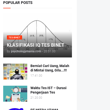
POPULAR POSTS
TES BINET
KLASIFIKASI IQ TES BINET
by
psychologymania.com
-
20.51.00
Berniat Cari Uang, Malah
di Mintai Uang, Gila...!!!
17.41.00
Waktu Tes IST – Durasi
Pengerjaan Tes
21.20.00