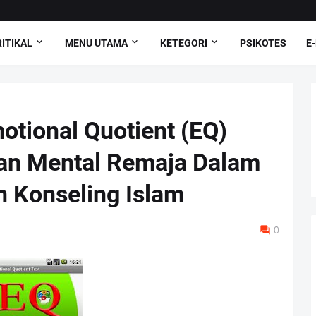
ITIKAL
MENU UTAMA
KETEGORI
PSIKOTES
E
otional Quotient (EQ)
an Mental Remaja Dalam
n Konseling Islam
0