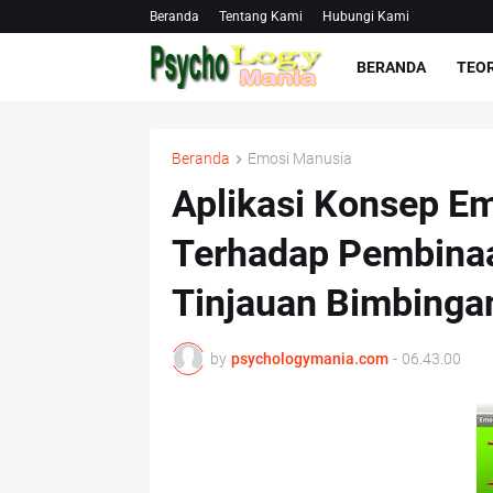
Beranda
Tentang Kami
Hubungi Kami
BERANDA
TEOR
Beranda
Emosi Manusia
Aplikasi Konsep Em
Terhadap Pembina
Tinjauan Bimbinga
by
psychologymania.com
-
06.43.00