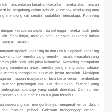
uk menceritakan kesulitan-kesulitan mereka atau mencari
erti ini, bergabung dalam sebuah kelompok pendukung atau
ng menolong diri sendiri" sudahlah mencukupi. Konseling
dengan kesadaran seperti itu sehingga mereka tidak perlu
 lain. Sebaliknya, mereka perlu semakin seksama dalam
empunyai masalah.
rtanyaan: Apakah konseling itu dan untuk siapakah konseling
itawarkan untuk mereka yang memiliki masalah-masalah yang
eka pikir tidak ada jalan keluarnya. Konseling merupakan
s, yang disediakan untuk mereka yang menghadapi situasi-
mana mereka mengalami sejumlah besar masalah. Meskipun
 agama maupun masyarakat, bisa benar-benar memberikan
na sumber pertolongan dari luar dibutuhkan. Sumber yang
 melengkapi apa saja yang sudah diberikan. Dan sumber
 secara khusus terlatih untuk tujuan tersebut.
osi seseorang dan mengontrolnya; mengenali emosi dalam
a; dan motivasi pribadi. Goleman menganggap empati—