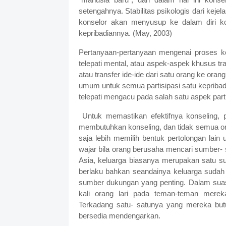
setengahnya. Stabilitas psikologis dari kejel
konselor akan menyusup ke dalam diri ko
kepribadiannya. (May, 2003)
Pertanyaan-pertanyaan mengenai proses k
telepati mental, atau aspek-aspek khusus tra
atau transfer ide-ide dari satu orang ke orang
umum untuk semua partisipasi satu kepribad
telepati mengacu pada salah satu aspek part
Untuk memastikan efektifnya konseling, 
membutuhkan konseling, dan tidak semua or
saja lebih memilih bentuk pertolongan la
wajar bila orang berusaha mencari sumber- 
Asia, keluarga biasanya merupakan satu su
berlaku bahkan seandainya keluarga suda
sumber dukungan yang penting. Dalam suas
kali orang lari pada teman-teman merek
Terkadang satu- satunya yang mereka butuh
bersedia mendengarkan.