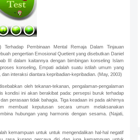
EQ) Terhadap Pembinaan Mental Remaja Dalam Tinjauan
buah pengertian Emosional Quetient yang disebutkan Daniel
b III dalam kaitannya dengan bimbingan konseling Islam
proses konseling, Empati adalah suatu istilah umum yang
dan interaksi diantara kepribadian-kepribadian. (May, 2003)
disebabkan oleh tekanan-tekanan, pengalaman-pengalaman
is kondisi ini akan berakibat pada: persepsi buruk terhadap
 dan perasaan tidak bahagia. Tiga keadaan ini pada akhirnya
am membuat keputusan secara umum melaksanakan
mbina hubungan yang harmonis dengan sesama. (Najati,
dalah kemampuan untuk untuk mengendalikan hal-hal negatif
au rasa kurang percaya diri dan juga kemampuan untuk