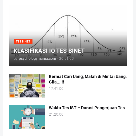
TES BINET
KLASIFIKASI IQ TES BINET
by
psychologymania.com
-
20.51.00
Berniat Cari Uang, Malah di Mintai Uang,
Gila...!!!
17.41.00
Waktu Tes IST – Durasi Pengerjaan Tes
21.20.00