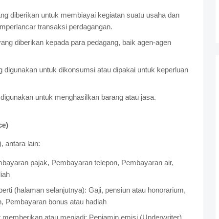
ang diberikan untuk membiayai kegiatan suatu usaha dan
mperlancar transaksi perdagangan.
yang diberikan kepada para pedagang, baik agen-agen
g digunakan untuk dikonsumsi atau dipakai untuk keperluan
g digunakan untuk menghasilkan barang atau jasa.
ce)
 antara lain:
mbayaran pajak, Pembayaran telepon, Pembayaran air,
iah
i (halaman selanjutnya): Gaji, pensiun atau honorarium,
, Pembayaran bonus atau hadiah
 memberikan atau menjadi: Penjamin emisi (Underwriter),