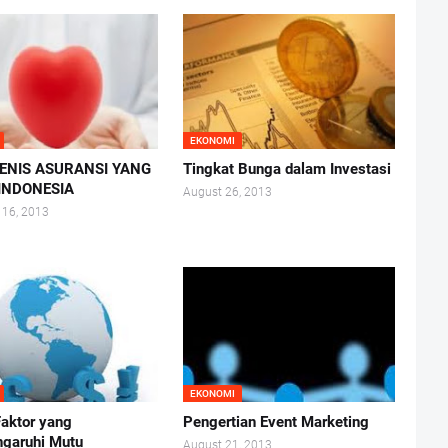
EKONOMI
JENIS ASURANSI YANG
Tingkat Bunga dalam Investasi
 INDONESIA
August 26, 2013
 16, 2013
EKONOMI
Faktor yang
Pengertian Event Marketing
garuhi Mutu
August 21, 2013