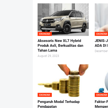
EKONOMI
EKONOMI
Aksesoris New XL7 Hybrid
JENIS-
Produk Asli, Berkualitas dan
ADA DI
Tahan Lama
December
August 29, 2023
EKONOMI
EKONOMI
Pengaruh Modal Terhadap
Faktor-
Pendapatan
Mempen