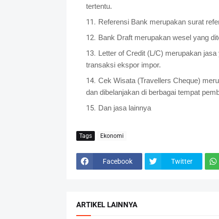
tertentu.
Referensi Bank merupakan surat refer
Bank Draft merupakan wesel yang dite
Letter of Credit (L/C) merupakan jas
transaksi ekspor impor.
Cek Wisata (Travellers Cheque) merup
dan dibelanjakan di berbagai tempat pemb
Dan jasa lainnya
Tags
Ekonomi
Facebook
Twitter
ARTIKEL LAINNYA