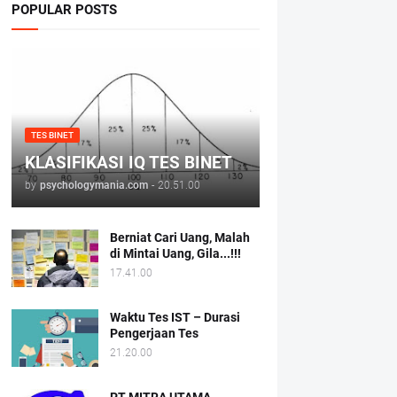
POPULAR POSTS
TES BINET
KLASIFIKASI IQ TES BINET
by
psychologymania.com
-
20.51.00
Berniat Cari Uang, Malah
di Mintai Uang, Gila...!!!
17.41.00
Waktu Tes IST – Durasi
Pengerjaan Tes
21.20.00