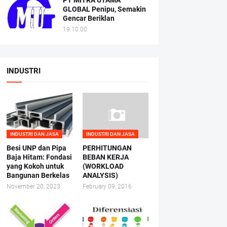
PT MITRA UTAMA
GLOBAL Penipu, Semakin
Gencar Beriklan
19.10.00
INDUSTRI
INDUSTRI DAN JASA
INDUSTRI DAN JASA
Besi UNP dan Pipa
PERHITUNGAN
Baja Hitam: Fondasi
BEBAN KERJA
yang Kokoh untuk
(WORKLOAD
Bangunan Berkelas
ANALYSIS)
November 20, 2023
February 09, 2016