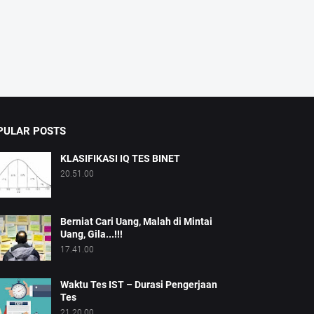
PULAR POSTS
KLASIFIKASI IQ TES BINET
20.51.00
Berniat Cari Uang, Malah di Mintai
Uang, Gila...!!!
17.41.00
Waktu Tes IST – Durasi Pengerjaan
Tes
21.20.00