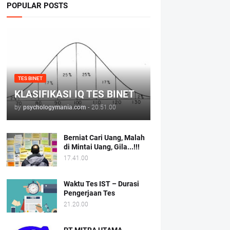
POPULAR POSTS
TES BINET
KLASIFIKASI IQ TES BINET
by
psychologymania.com
-
20.51.00
Berniat Cari Uang, Malah
di Mintai Uang, Gila...!!!
17.41.00
Waktu Tes IST – Durasi
Pengerjaan Tes
21.20.00