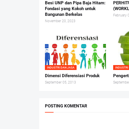
Besi UNP dan Pipa Baja Hitam:
PERHIT
Fondasi yang Kokoh untuk
(WORKL
Bangunan Berkelas
February 
November 20, 2023
INDUSTRI DAN JASA
INDUSTRI
Dimensi Diferensiasi Produk
Pengert
September 05, 2013
September
POSTING KOMENTAR