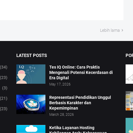
Lebih lama
LATEST POSTS
PO
(34)
Tes IQ Online: Cara Praktis
Mengenali Potensi Kecerdasan di
(23)
Era Digital
May 17, 2026
(3)
Representasi Pendidikan Unggul
(21)
Berbasis Karakter dan
Kepemimpinan
(23)
March 28, 2026
Ketika Layanan Hosting
Kehilangan Arah: Kekecewaan