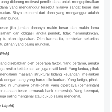
ar uang didorong motivasi pemilik dana untuk mengoptimalkan
dana yang menganggur tersebut nilainya sangat besar dan
emudian. Biaya ekonomi dari dana yang menganggur adalah
atan bunga.
besar jika jumlah dananya makin besar dan makin lama
saham dan obligasi jangka pendek, tidak memungkinkan,
itu akan digunakan. Oleh karena itu, pembelian sekuritas
tu pilihan yang paling mungkin.
Risk)
 uang disebabkan oleh beberapa faktor. Yang pertama, jangka
a resiko ketidakpastian juga relatif kecil. Yang kedua, pihak
ngalami masalah struktural bidang keuangan, melainkan
k dengan uang yang harus dikeluarkan. Yang ketiga, pihak-
ek ini umumnya pihak-pihak yang dipercaya (pemerintah)
(perusahaan besar termasuk bank komersial). Yang keempat,
 juga saling mengenal atau cukup saling mengenal.
y Liquid)