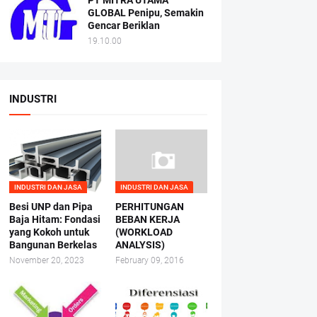
PT MITRA UTAMA
GLOBAL Penipu, Semakin
Gencar Beriklan
19.10.00
INDUSTRI
INDUSTRI DAN JASA
INDUSTRI DAN JASA
Besi UNP dan Pipa
PERHITUNGAN
Baja Hitam: Fondasi
BEBAN KERJA
yang Kokoh untuk
(WORKLOAD
Bangunan Berkelas
ANALYSIS)
November 20, 2023
February 09, 2016