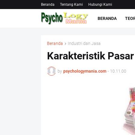
Beranda
Tentang Kami
Hubungi Kami
BERANDA
TEOR
Beranda
Industri dan Jasa
Karakteristik Pasa
by
psychologymania.com
-
10.11.00