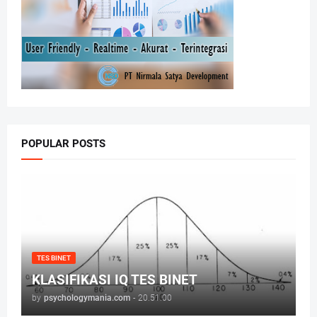
POPULAR POSTS
TES BINET
KLASIFIKASI IQ TES BINET
by
psychologymania.com
-
20.51.00