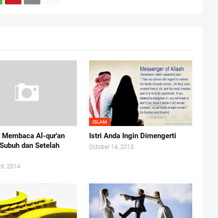
ISLAM
 Membaca Al-qur'an
Istri Anda Ingin Dimengerti
 Subuh dan Setelah
October 14, 2013
b
26, 2014