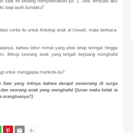
n saat ini sedang menyelesaikan juz 1. Jadi, ternyata aku
itu bagi ayah bundaku!”
lasi cerita itu untuk Antologi anak al Uswah, mata berkaca-
 adanya, bahwa tafsir mimpi yang jelas tetap teringat hingga
lham. Mimpi seorang anak yang tengah berjuang menghafal
agi untuk menggapai mahkota itu?
ah Saw yang intinya bahwa derajat seseorang di surga
 dan seorang anak yang menghafal Quran maka kelak ia
a orangtuanya?)