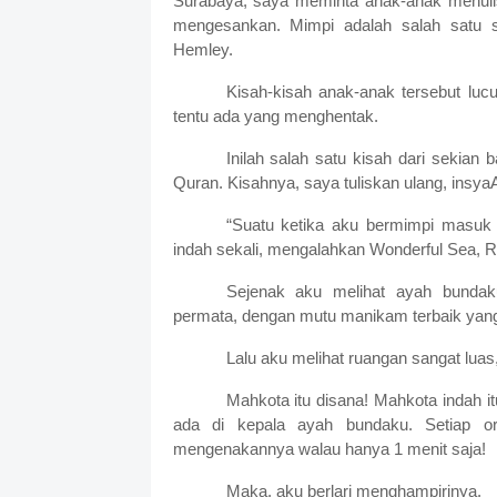
Surabaya, saya meminta anak-anak menulis
mengesankan. Mimpi adalah salah satu su
Hemley.
Kisah-kisah anak-anak tersebut luc
tentu ada yang menghentak.
Inilah salah satu kisah dari sekian
Quran. Kisahnya, saya tuliskan ulang, insyaAl
“Suatu ketika aku bermimpi masuk
indah sekali, mengalahkan Wonderful Sea, Ra
Sejenak aku melihat ayah bundak
permata, dengan mutu manikam terbaik yang 
Lalu aku melihat ruangan sangat luas
Mahkota itu disana! Mahkota indah i
ada di kepala ayah bundaku. Setiap oran
mengenakannya walau hanya 1 menit saja!
Maka, aku berlari menghampirinya.