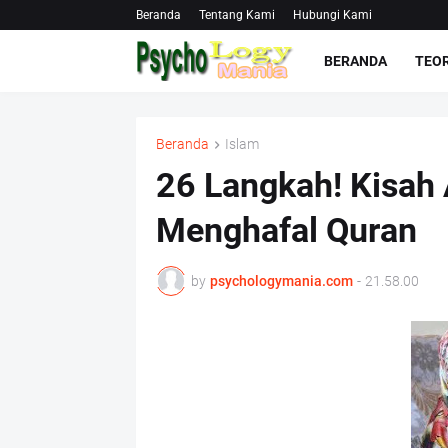
Beranda
Tentang Kami
Hubungi Kami
BERANDA
TEOR
Beranda
Islam
26 Langkah! Kisah
Menghafal Quran
by
psychologymania.com
-
21.58.00