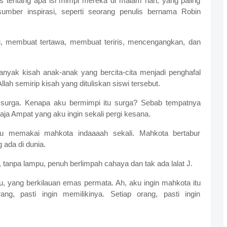
 tentang apa isi mimpi mereka di malam hari, yang paling
mber inspirasi, seperti seorang penulis bernama Robin
u, membuat tertawa, membuat teriris, mencengangkan, dan
 banyak kisah anak-anak yang bercita-cita menjadi penghafal
lah semirip kisah yang dituliskan siswi tersebut.
 surga. Kenapa aku bermimpi itu surga? Sebab tempatnya
ja Ampat yang aku ingin sekali pergi kesana.
u memakai mahkota indaaaah sekali. Mahkota bertabur
ada di dunia.
, tanpa lampu, penuh berlimpah cahaya dan tak ada lalat J.
tu, yang berkilauan emas permata. Ah, aku ingin mahkota itu
g, pasti ingin memilikinya. Setiap orang, pasti ingin