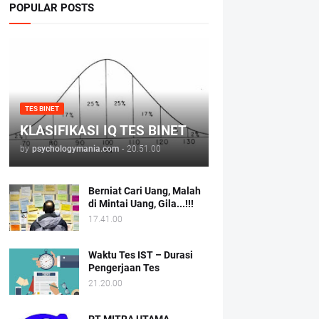
POPULAR POSTS
TES BINET
KLASIFIKASI IQ TES BINET
by
psychologymania.com
-
20.51.00
Berniat Cari Uang, Malah
di Mintai Uang, Gila...!!!
17.41.00
Waktu Tes IST – Durasi
Pengerjaan Tes
21.20.00