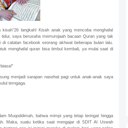
 kisah"26 langkah! Kisah anak yang mencoba menghafal
isa tidur, saya berusaha memurojaah bacaan Quran yang tak
i di catatan facebook seorang akhwat beberapa bulan lalu.
tuk menghafal quran bisa timbul kembali, ya mulai saat di
biasa!”
ng menjadi sarapan nasehat pagi untuk anak-anak saya
lut terngaga.
lam Muqoddimah, bahwa mimpi yang tetap teringat hingga
llah. Maka, suatu ketika saat mengajar di SDIT Al Uswah