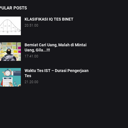
PULAR POSTS
KLASIFIKASI IQ TES BINET
20.51.00
Berniat Cari Uang, Malah di Mintai
Uang, Gila...!!!
17.41.00
Waktu Tes IST – Durasi Pengerjaan
Tes
21.20.00