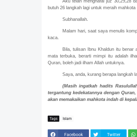
Aku telah menghafal juz 30,29,28 da
butuh 26 langkah lagi untuk meraih mahkota 
Subhanallah.
Malam hari, saat saya menulis kompi
kaca.
Bila, tulisan Ibnu Khaldun itu benar
mata terbuka, berarti mimpi itu adalah i
Quran, boleh jadi ilham Allah untuknya.
Saya, anda, kurang berapa langkah l
(Masih ingatkah hadits Rasulull
tergantung kedekatannya dengan Quran,
akan memakaikan mahkota indah di kepal
Tags
Islam
Facebook
Twitter