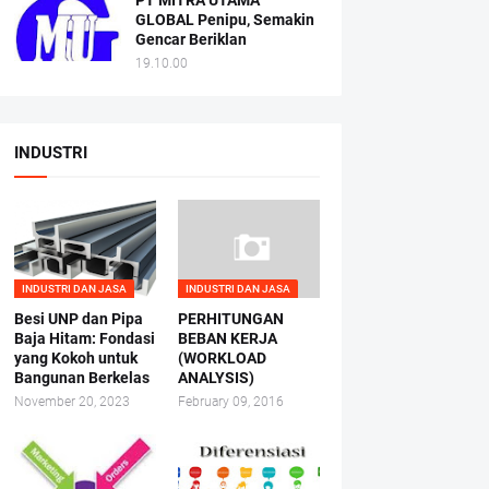
PT MITRA UTAMA
GLOBAL Penipu, Semakin
Gencar Beriklan
19.10.00
INDUSTRI
INDUSTRI DAN JASA
INDUSTRI DAN JASA
Besi UNP dan Pipa
PERHITUNGAN
Baja Hitam: Fondasi
BEBAN KERJA
yang Kokoh untuk
(WORKLOAD
Bangunan Berkelas
ANALYSIS)
November 20, 2023
February 09, 2016