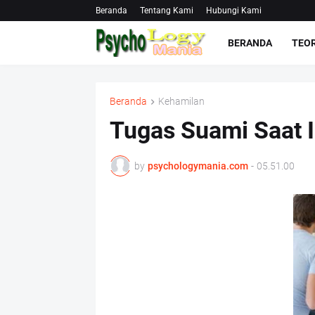
Beranda
Tentang Kami
Hubungi Kami
BERANDA
TEOR
Beranda
Kehamilan
Tugas Suami Saat I
by
psychologymania.com
-
05.51.00