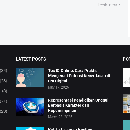
Lebih lama
LATEST POSTS
PO
(34)
Tes IQ Online: Cara Praktis
Mengenali Potensi Kecerdasan di
(23)
Era Digital
May 17, 2026
(3)
Representasi Pendidikan Unggul
(21)
Berbasis Karakter dan
Kepemimpinan
(23)
March 28, 2026
Ketika Layanan Hosting