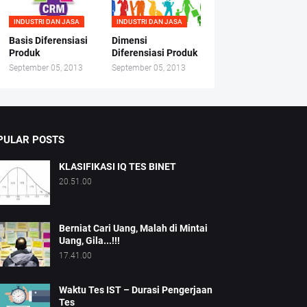
INDUSTRI DAN JASA
INDUSTRI DAN JASA
Basis Diferensiasi
Dimensi
Produk
Diferensiasi Produk
September 05, 2013
September 05, 2013
PULAR POSTS
KLASIFIKASI IQ TES BINET
20.51.00
Berniat Cari Uang, Malah di Mintai
Uang, Gila...!!!
17.41.00
Waktu Tes IST – Durasi Pengerjaan
Tes