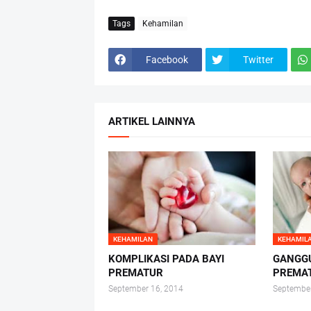
Tags
Kehamilan
Facebook
Twitter
ARTIKEL LAINNYA
KEHAMILAN
KEHAMIL
KOMPLIKASI PADA BAYI
GANGGU
PREMATUR
PREMA
September 16, 2014
September