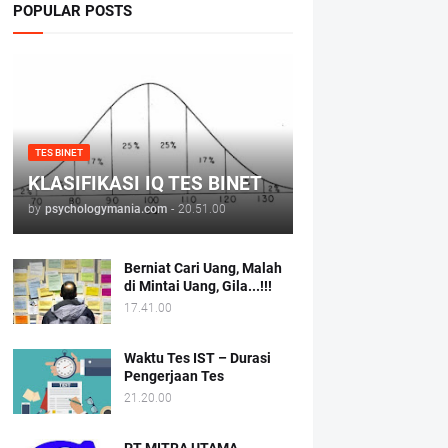
POPULAR POSTS
TES BINET
KLASIFIKASI IQ TES BINET
by
psychologymania.com
-
20.51.00
Berniat Cari Uang, Malah
di Mintai Uang, Gila...!!!
17.41.00
Waktu Tes IST – Durasi
Pengerjaan Tes
21.20.00