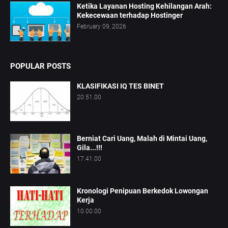
Ketika Layanan Hosting Kehilangan Arah:
Kekecewaan terhadap Hostinger
February 09, 2026
POPULAR POSTS
KLASIFIKASI IQ TES BINET
20.51.00
Berniat Cari Uang, Malah di Mintai Uang,
Gila...!!!
17.41.00
Kronologi Penipuan Berkedok Lowongan
Kerja
10.00.00