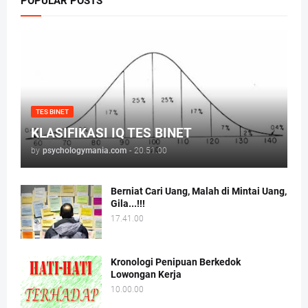
POPULAR POSTS
TES BINET
KLASIFIKASI IQ TES BINET
by
psychologymania.com
-
20.51.00
Berniat Cari Uang, Malah di Mintai Uang,
Gila...!!!
17.41.00
Kronologi Penipuan Berkedok
Lowongan Kerja
10.00.00