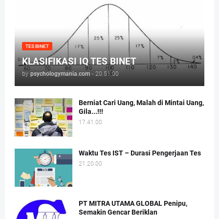
TES BINET
KLASIFIKASI IQ TES BINET
by
psychologymania.com
-
20.51.00
Berniat Cari Uang, Malah di Mintai Uang,
Gila...!!!
17.41.00
Waktu Tes IST – Durasi Pengerjaan Tes
21.20.00
PT MITRA UTAMA GLOBAL Penipu,
Semakin Gencar Beriklan