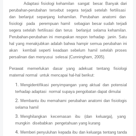
Adaptasi fisiologi kehamilan
sangat
besar. Banyak dari
perubahan-perubahan tersebut segera terjadi setelah fertilisasi
dan
berlanjut
sepanjang
kehamilan.
Perubahan
anatomi
dan
fisiologi
pada
perempuan hamil
sebagian besar sudah terjadi
segera setelah fertilisasi dan terus
berlanjut selama kehamilan.
Perubahan-perubahan ini merupakan respon terhadap
janin. Satu
hal yang menakjubkan adalah bahwa hampir semua perubahan ini
akan
kembali seperti keadaan sebelum hamil setelah proses
persalinan dan menyusui
selesai (Cunningham, 2005).
Perawat memerlukan dasar yang adekuat tentang fisiologi
maternal normal
untuk mencapai hal-hal berikut:
Mengidentifikasi penyimpangan yang aktual dan potensial
terhadap adaptasi
normal supaya pengobatan dapat dimulai
Membantu ibu memahami perubahan anatomi dan fisiologis
selama hamil
Menghilangkan
kecemasan
ibu
(dan
keluarga),
yang
mungkin
disebabkan
pengetahuan yang kurang
Memberi penyuluhan kepada ibu dan keluarga tentang tanda