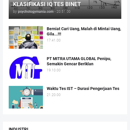
KLASIFIKASI IQ TES BINET
by
psychologymania.com
-
20.51.00
Berniat Cari Uang, Malah di Mintai Uang,
Gila...!!!
17.41.00
PT MITRA UTAMA GLOBAL Penipu,
Semakin Gencar Beriklan
19.10.00
Waktu Tes IST – Durasi Pengerjaan Tes
21.20.00
INDUSTRI