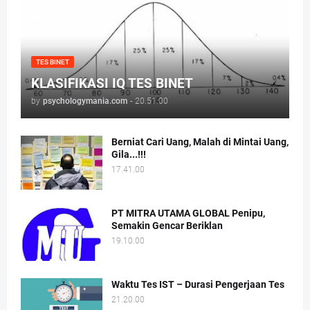
TES BINET
KLASIFIKASI IQ TES BINET
by
psychologymania.com
-
20.51.00
Berniat Cari Uang, Malah di Mintai Uang,
Gila...!!!
17.41.00
PT MITRA UTAMA GLOBAL Penipu,
Semakin Gencar Beriklan
19.10.00
Waktu Tes IST – Durasi Pengerjaan Tes
21.20.00