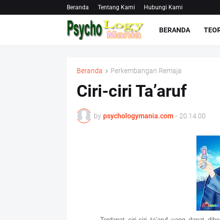
Beranda
Tentang Kami
Hubungi Kami
BERANDA
TEOR
Beranda
Perkembangan Remaja
Ciri-ciri Ta’aruf
by
psychologymania.com
-
20.14.00
Terdapat ciri-ciri ta’aruf yang dapat di