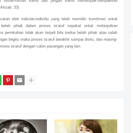
bi) di rumah-rumah kamu dan jangan kamu menampak-nampakkan
Ahzab: 33)
ukan oleh individu-individu yang telah memiliki komitmen untuk
 belah pihak dalam proses ta’aruf sepakat untuk melanjutkan
 pernikahan tidak akan terjadi bila kedua belah pihak atau salah
gan begitu maka proses ta’aruf berakhir sampai disitu, dan masing-
oses ta’aruf dengan calon pasangan yang lain.