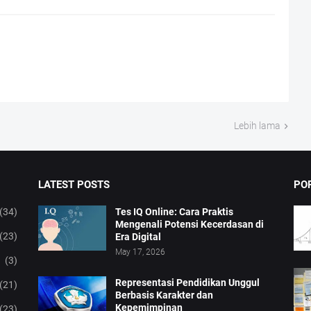
Lebih lama
LATEST POSTS
PO
(34)
Tes IQ Online: Cara Praktis
Mengenali Potensi Kecerdasan di
(23)
Era Digital
May 17, 2026
(3)
Representasi Pendidikan Unggul
(21)
Berbasis Karakter dan
Kepemimpinan
(23)