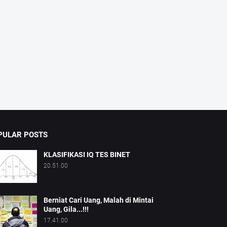
PULAR POSTS
KLASIFIKASI IQ TES BINET
20.51.00
Berniat Cari Uang, Malah di Mintai
Uang, Gila...!!!
17.41.00