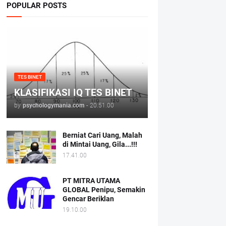
POPULAR POSTS
TES BINET
KLASIFIKASI IQ TES BINET
by
psychologymania.com
-
20.51.00
Berniat Cari Uang, Malah
di Mintai Uang, Gila...!!!
17.41.00
PT MITRA UTAMA
GLOBAL Penipu, Semakin
Gencar Beriklan
19.10.00