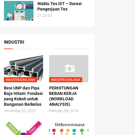
Waktu Tes IST – Durasi
Pengerjaan Tes
21.20.00
INDUSTRI
INDUSTRI DAN JASA
INDUSTRI DAN JASA
Besi UNP dan Pipa
PERHITUNGAN
Baja Hitam: Fondasi
BEBAN KERJA
yang Kokoh untuk
(WORKLOAD
Bangunan Berkelas
ANALYSIS)
November 20, 2023
February 09, 2016