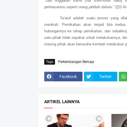
"Dan tinggallah kamu (hai isteri-isteri Na
perhiasanmu seperti orang jahiliah dahulu.”
(QS Al-
Ta’aruf adalah suatu proses yang dilak
menikah. Pernikahan akan terjadi bila kedua
hubungannya ke tahap pernikahan, dan sebaliknya
satu pihak tidak sepakat untuk melakukannya, den
masing pihak akan berusaha kembali melakukan pr
Tags
Perkembangan Remaja
Facebook
Twitter
ARTIKEL LAINNYA