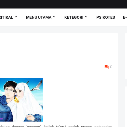
ITIKAL
MENU UTAMA
KETEGORI
PSIKOTES
E
0
bedakan dengan “pacaran”. Istilah ta’aruf adalah proses perkenalan