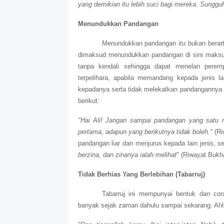
yang demikian itu lebih suci bagi mereka. Sungg
Menundukkan Pandangan
Menundukkan pandangan itu bukan berar
dimaksud menundukkan pandangan di sini maksud
tanpa kendali sehingga dapat menelan perem
terpelihara, apabila memandang kepada jenis l
kepadanya serta tidak melekatkan pandangannya ke
berikut:
"Hai Ali! Jangan sampai pandangan yang satu 
pertama, adapun yang berikutnya tidak boleh."
(Ri
pandangan liar dan menjurus kepada lain jenis, s
berzina, dan zinanya ialah melihat
" (Riwayat Bukha
Tidak Berhias Yang Berlebihan (Tabarruj)
Tabarruj ini mempunyai bentuk dan co
banyak sejak zaman dahulu sampai sekarang. Ahli