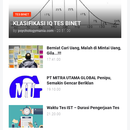
TES BINET
KLASIFIKASI IQ TES BINET
by
psychologymania.com
-
20.51.00
Berniat Cari Uang, Malah di Mintai Uang,
Gila...!!!
17.41.00
PT MITRA UTAMA GLOBAL Penipu,
Semakin Gencar Beriklan
19.10.00
Waktu Tes IST – Durasi Pengerjaan Tes
21.20.00