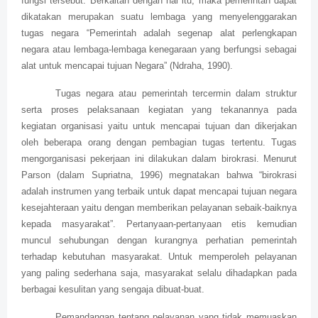
fungsi tersebut. Berkaitan dengan hal itu, maka pemerintah dapat
dikatakan merupakan suatu lembaga yang menyelenggarakan
tugas negara “Pemerintah adalah segenap alat perlengkapan
negara atau lembaga-lembaga kenegaraan yang berfungsi sebagai
alat untuk mencapai tujuan Negara” (Ndraha, 1990).
Tugas negara atau pemerintah tercermin dalam struktur
serta proses pelaksanaan kegiatan yang tekanannya pada
kegiatan organisasi yaitu untuk mencapai tujuan dan dikerjakan
oleh beberapa orang dengan pembagian tugas tertentu. Tugas
mengorganisasi pekerjaan ini dilakukan dalam birokrasi. Menurut
Parson (dalam Supriatna, 1996) megnatakan bahwa “birokrasi
adalah instrumen yang terbaik untuk dapat mencapai tujuan negara
kesejahteraan yaitu dengan memberikan pelayanan sebaik-baiknya
kepada masyarakat”. Pertanyaan-pertanyaan etis kemudian
muncul sehubungan dengan kurangnya perhatian pemerintah
terhadap kebutuhan masyarakat. Untuk memperoleh pelayanan
yang paling sederhana saja, masyarakat selalu dihadapkan pada
berbagai kesulitan yang sengaja dibuat-buat.
Pemandangan tentang pelayanan yang tidak memuaskan