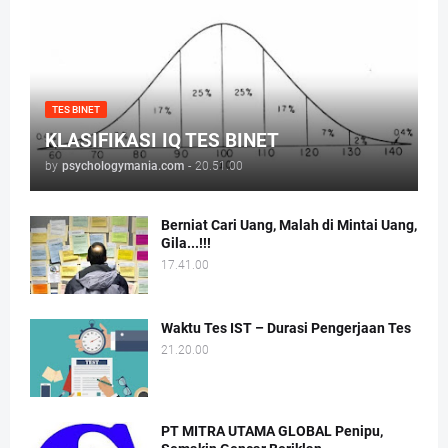
TES BINET
KLASIFIKASI IQ TES BINET
by
psychologymania.com
-
20.51.00
Berniat Cari Uang, Malah di Mintai Uang,
Gila...!!!
17.41.00
Waktu Tes IST – Durasi Pengerjaan Tes
21.20.00
PT MITRA UTAMA GLOBAL Penipu,