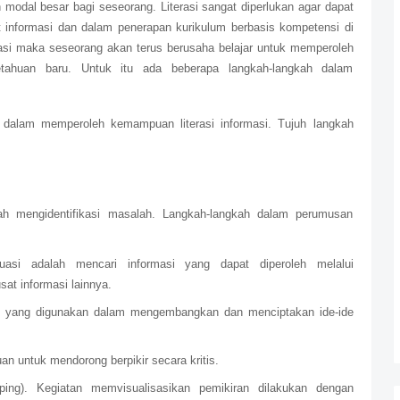
n modal besar bagi seseorang. Literasi sangat diperlukan agar dapat
 informasi dan dalam penerapan kurikulum berbasis kompetensi di
rmasi maka seseorang akan terus berusaha belajar untuk memperoleh
etahuan baru. Untuk itu ada beberapa langkah-langkah dalam
 dalam memperoleh kemampuan literasi informasi. Tujuh langkah
h mengidentifikasi masalah. Langkah-langkah dalam perumusan
ituasi adalah mencari informasi yang dapat diperoleh melalui
sat informasi lainnya.
nik yang digunakan dalam mengembangkan dan menciptakan ide-ide
an untuk mendorong berpikir secara kritis.
ing). Kegiatan memvisualisasikan pemikiran dilakukan dengan