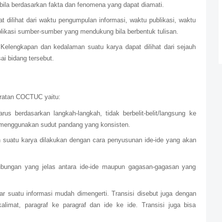
abila berdasarkan fakta dan fenomena yang dapat diamati.
t dilihat dari waktu pengumpulan informasi, waktu publikasi, waktu
blikasi sumber-sumber yang mendukung bila berbentuk tulisan.
elengkapan dan kedalaman suatu karya dapat dilihat dari sejauh
i bidang tersebut.
aratan COCTUC yaitu:
harus berdasarkan langkah-langkah, tidak berbelit-belit/langsung ke
n menggunakan sudut pandang yang konsisten.
an suatu karya dilakukan dengan cara penyusunan ide-ide yang akan
 hubungan yang jelas antara ide-ide maupun gagasan-gagasan yang
agar suatu informasi mudah dimengerti. Transisi disebut juga dengan
kalimat, paragraf ke paragraf dan ide ke ide. Transisi juga bisa