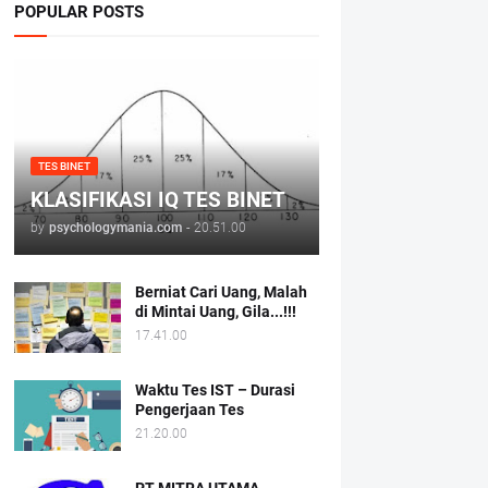
POPULAR POSTS
TES BINET
KLASIFIKASI IQ TES BINET
by
psychologymania.com
-
20.51.00
Berniat Cari Uang, Malah
di Mintai Uang, Gila...!!!
17.41.00
Waktu Tes IST – Durasi
Pengerjaan Tes
21.20.00