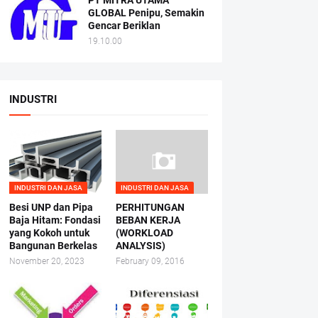
PT MITRA UTAMA
GLOBAL Penipu, Semakin
Gencar Beriklan
19.10.00
INDUSTRI
INDUSTRI DAN JASA
INDUSTRI DAN JASA
Besi UNP dan Pipa
PERHITUNGAN
Baja Hitam: Fondasi
BEBAN KERJA
yang Kokoh untuk
(WORKLOAD
Bangunan Berkelas
ANALYSIS)
November 20, 2023
February 09, 2016