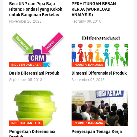
Besi UNP dan Pipa Baja
PERHITUNGAN BEBAN
Hitam: Fondasi yang Kokoh
KERJA (WORKLOAD
untuk Bangunan Berkelas
ANALYSIS)
November 20, 2023
February 09, 2016
INDUSTRI DAN JASA
INDUSTRI DAN JASA
Basis Diferensiasi Produk
Dimensi Diferensiasi Produk
September 05, 2013
September 05, 2013
INDUSTRI DAN JASA
INDUSTRI DAN JASA
Pengertian Diferensiasi
Penyerapan Tenaga Kerja