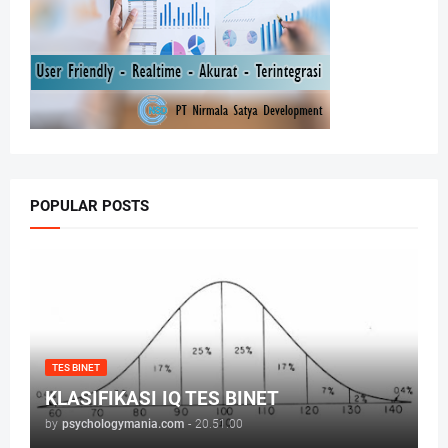
POPULAR POSTS
TES BINET
KLASIFIKASI IQ TES BINET
by
psychologymania.com
-
20.51.00