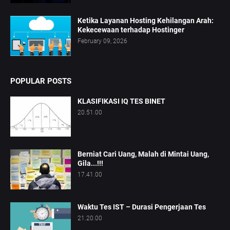
Ketika Layanan Hosting Kehilangan Arah:
Kekecewaan terhadap Hostinger
February 09, 2026
POPULAR POSTS
KLASIFIKASI IQ TES BINET
20.51.00
Berniat Cari Uang, Malah di Mintai Uang,
Gila...!!!
17.41.00
Waktu Tes IST – Durasi Pengerjaan Tes
21.20.00