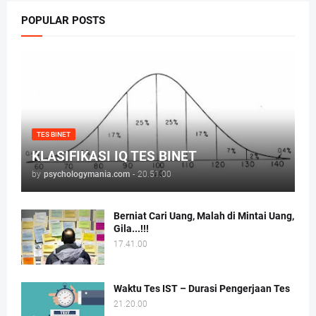
POPULAR POSTS
TES BINET
KLASIFIKASI IQ TES BINET
by
psychologymania.com
-
20.51.00
Berniat Cari Uang, Malah di Mintai Uang,
Gila...!!!
17.41.00
Waktu Tes IST – Durasi Pengerjaan Tes
21.20.00