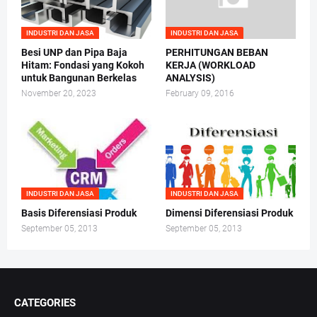
INDUSTRI DAN JASA
INDUSTRI DAN JASA
Besi UNP dan Pipa Baja
PERHITUNGAN BEBAN
Hitam: Fondasi yang Kokoh
KERJA (WORKLOAD
untuk Bangunan Berkelas
ANALYSIS)
November 20, 2023
February 09, 2016
INDUSTRI DAN JASA
INDUSTRI DAN JASA
Basis Diferensiasi Produk
Dimensi Diferensiasi Produk
September 05, 2013
September 05, 2013
CATEGORIES