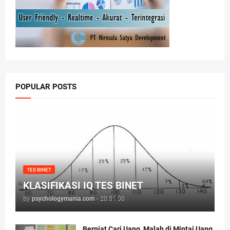
POPULAR POSTS
TES BINET
KLASIFIKASI IQ TES BINET
by
psychologymania.com
-
20.51.00
Berniat Cari Uang, Malah di Mintai Uang,