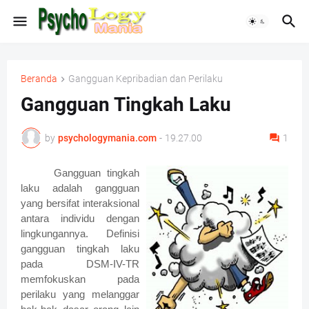
Beranda
Gangguan Kepribadian dan Perilaku
Gangguan Tingkah Laku
by
psychologymania.com
-
19.27.00
1
Gangguan tingkah
laku adalah gangguan
yang bersifat interaksional
antara individu dengan
lingkungannya.
Definisi
gangguan tingkah laku
pada DSM-IV-TR
memfokuskan pada
perilaku yang melanggar