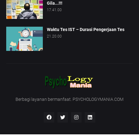
Gila...!!!
17.41.00
Waktu Tes IST – Durasi Pengerjaan Tes
21.20.00
Berbagi layanan bermanfaat. PSYCHOLOGYMANIA.COM