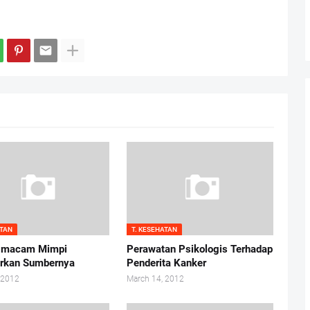
ATAN
T. KESEHATAN
macam Mimpi
Perawatan Psikologis Terhadap
rkan Sumbernya
Penderita Kanker
 2012
March 14, 2012