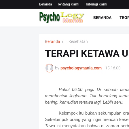
Beranda
Tentang Kami
Hubungi Kami
BERANDA
TEOR
Beranda
T. Kesehatan
TERAPI KETAWA 
by
psychologymania.com
-
15.16.00
Pukul 06.00 pagi. Di sebuah tama
membentuk lingkaran. Tak berselang lama
hening, kemudian tertawa lagi. Lebih seru.
Kelompok itu bukan sekumpulan ora
Sekelompok orang yang ingin mencari kese
Taw
a ini menyatakan bahwa di zaman serba 