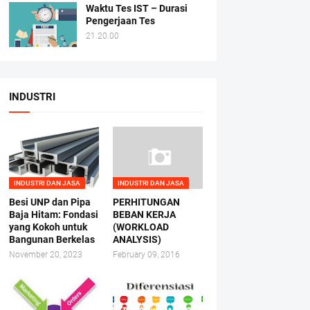
Waktu Tes IST – Durasi
Pengerjaan Tes
21.20.00
INDUSTRI
INDUSTRI DAN JASA
INDUSTRI DAN JASA
Besi UNP dan Pipa
PERHITUNGAN
Baja Hitam: Fondasi
BEBAN KERJA
yang Kokoh untuk
(WORKLOAD
Bangunan Berkelas
ANALYSIS)
November 20, 2023
February 09, 2016