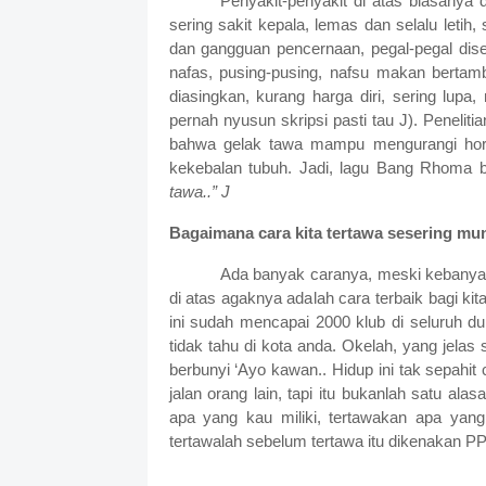
Penyakit-penyakit di atas biasanya di
sering sakit kepala, lemas dan selalu letih,
dan gangguan pencernaan, pegal-pegal diser
nafas, pusing-pusing, nafsu makan bertam
diasingkan, kurang harga diri, sering lupa,
pernah nyusun skripsi pasti tau
J
).
Peneliti
bahwa gelak tawa mampu mengurangi horm
kekebalan tubuh. Jadi, lagu Bang Rhoma bol
tawa..”
J
Bagaimana cara kita tertawa sesering mu
Ada banyak caranya, meski kebanyaka
di atas agaknya adalah cara terbaik bagi kit
ini sudah mencapai
2000 klub di seluruh du
tidak tahu di kota anda. Okelah, yang jelas 
berbunyi
‘Ayo kawan.. Hidup ini tak sepahit 
jalan orang lain, tapi itu bukanlah satu alas
apa yang kau miliki, tertawakan apa yang 
tertawalah sebelum tertawa itu dikenakan 