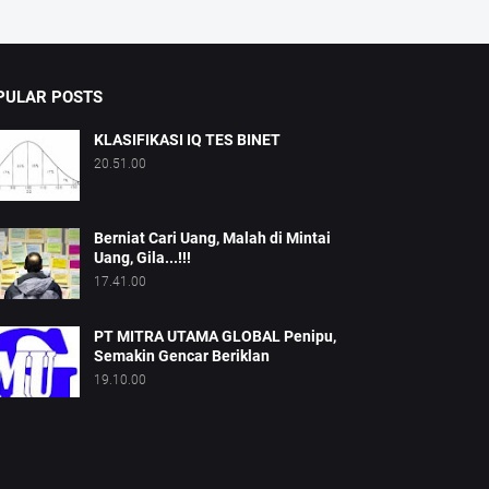
PULAR POSTS
KLASIFIKASI IQ TES BINET
20.51.00
Berniat Cari Uang, Malah di Mintai
Uang, Gila...!!!
17.41.00
PT MITRA UTAMA GLOBAL Penipu,
Semakin Gencar Beriklan
19.10.00