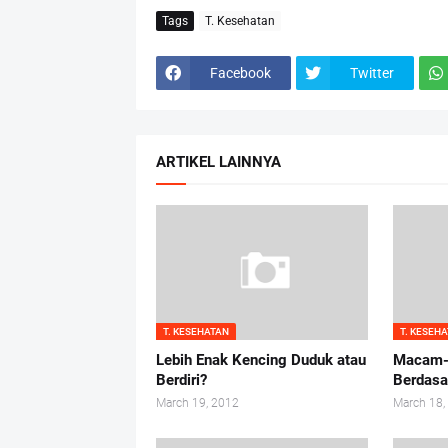
Tags
T. Kesehatan
Facebook
Twitter
ARTIKEL LAINNYA
T. KESEHATAN
T. KESEH
Lebih Enak Kencing Duduk atau
Macam-
Berdiri?
Berdasa
March 19, 2012
March 18,