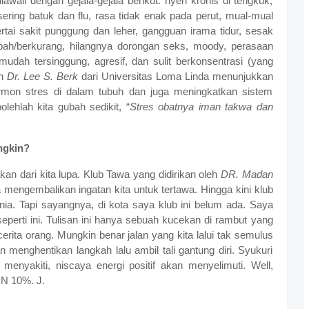
awali dengan gejala-gejala berikut: nyeri kronis di tengkuk,
 sering batuk dan flu, rasa tidak enak pada perut, mual-mual
tai sakit punggung dan leher, gangguan irama tidur, sesak
bah/berkurang, hilangnya dorongan seks, moody, perasaan
 mudah tersinggung, agresif, dan sulit berkonsentrasi (yang
an
Dr. Lee S. Berk
dari Universitas Loma Linda menunjukkan
on stres di dalam tubuh dan juga meningkatkan sistem
ehlah kita gubah sedikit, “
Stres obatnya iman takwa dan
ngkin?
n dari kita lupa. Klub Tawa yang didirikan oleh
DR. Madan
a mengembalikan ingatan kita untuk tertawa. Hingga kini klub
nia. Tapi sayangnya, di kota saya klub ini belum ada. Saya
seperti ini. Tulisan ini hanya sebuah kucekan di rambut yang
cerita orang. Mungkin benar jalan yang kita lalui tak semulus
an menghentikan langkah lalu ambil tali gantung diri. Syukuri
menyakiti, niscaya energi positif akan menyelimuti. Well,
PPN 10%.
J
.