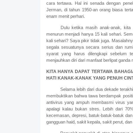
cara tertawa. Hal ini senada dengan
pene
Jerman, di tahun 1950-an orang biasa tert
enam menit perhari.
Dulu ketika masih anak-anak, kita t
menurun menjadi hanya 15 kali sehari. Seme
kali sehari? Saya pikir tidak juga. Masalah
segala sesuatunya secara serius dan rum
syarat yang harus dilengkapi sebelum t
menjauhkan diri dari manfaat berlipat ganda n
KITA HANYA DAPAT TERTAWA BAHAGI
HATI KANAK-KANAK YANG PENUH CIN
Selama lebih dari dua dekade terakhi
membuktikan bahwa tawa berdampak positif
antivirus yang ampuh membasmi virus ya
apalagi kalau bukan stres. Lebih dari 70% 
kecemasan, depresi, batuk-batuk-batuk dan 
gangguan haid, sakit kepala, sakit perut, 