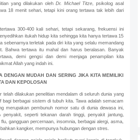
litian yang dilakukan oleh
Dr. Michael Titze
, psikolog asal
awa 18 menit
sehari, tetapi kini orang tertawa tak lebih dari
ertawa 300-400 kali sehari, tetapi sekarang, frekuensi ini
nyedihkan itukah hidup kita sehingga kita hanya tertawa 15
nya sebenarnya terletak pada diri kita yang selalu memandang
it. Bahwa tertawa itu mahal dan harus beralasan. Banyak
ertawa, demi gengsi dan demi menjaga penampilan kita
ikmat Allah yang indah ini.
A DENGAN MUDAH DAN SERING JIKA KITA MEMILIKI
TA DAN KEPOLOSAN
r telah dilakukan penelitian mendalam di seluruh dunia yang
 bagi berbagai sistem di tubuh kita. Tawa adalah semacam
ng merupakan pembunuh nomor satu di dunia dewasa ini,
penyakit, seperti tekanan darah tinggi, penyakit jantung,
flu, gangguan percernaan, insomnia, berbagai alergi, asma,
dan bahkan kangker, mempunya hubungan dengan stres.