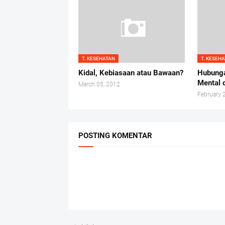
T. KESEHATAN
T. KESEH
Kidal, Kebiasaan atau Bawaan?
Hubunga
Mental 
March 05, 2012
February 
POSTING KOMENTAR