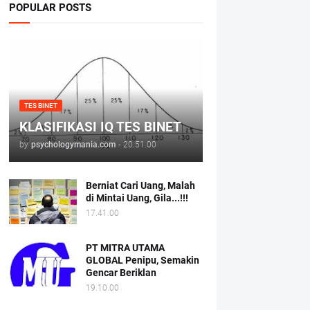
POPULAR POSTS
TES BINET
KLASIFIKASI IQ TES BINET
by
psychologymania.com
-
20.51.00
Berniat Cari Uang, Malah
di Mintai Uang, Gila...!!!
17.41.00
PT MITRA UTAMA
GLOBAL Penipu, Semakin
Gencar Beriklan
19.10.00