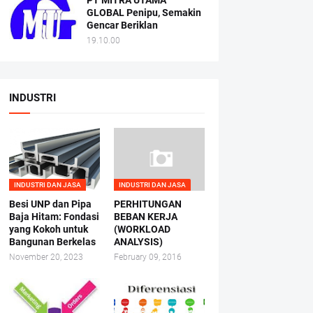
PT MITRA UTAMA
GLOBAL Penipu, Semakin
Gencar Beriklan
19.10.00
INDUSTRI
INDUSTRI DAN JASA
INDUSTRI DAN JASA
Besi UNP dan Pipa
PERHITUNGAN
Baja Hitam: Fondasi
BEBAN KERJA
yang Kokoh untuk
(WORKLOAD
Bangunan Berkelas
ANALYSIS)
November 20, 2023
February 09, 2016