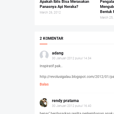
Apakah Iblis Bisa Merasakan
Pengala
Panasnya Api Neraka?
Mengub
Bentuk 
March 26, 2012
March 25,
2 KOMENTAR
adang
30 Januari 2012 pukul 14.34
Inspiratif pak..
http://revolusigalau.blogspot.com/2012/01/p
Balas
rendy pratama
30 Januari 2012 pukul 16.40
benar" berdasarkan realita perkembanan anak ma