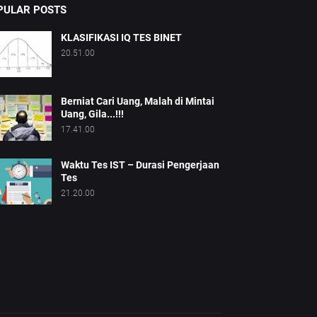
PULAR POSTS
KLASIFIKASI IQ TES BINET
20.51.00
Berniat Cari Uang, Malah di Mintai
Uang, Gila...!!!
17.41.00
Waktu Tes IST – Durasi Pengerjaan
Tes
21.20.00