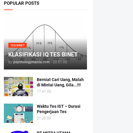
POPULAR POSTS
TES BINET
KLASIFIKASI IQ TES BINET
by
psychologymania.com
-
20.51.00
Berniat Cari Uang, Malah
di Mintai Uang, Gila...!!!
17.41.00
Waktu Tes IST – Durasi
Pengerjaan Tes
21.20.00