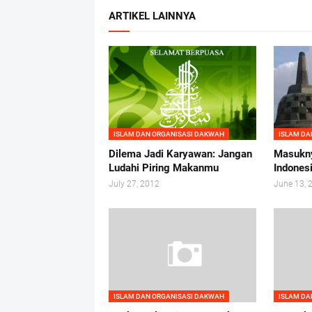
ARTIKEL LAINNYA
ISLAM DAN ORGANISASI DAKWAH
ISLAM DA
Dilema Jadi Karyawan: Jangan
Masukn
Ludahi Piring Makanmu
Indones
July 27, 2012
June 13, 
ISLAM DAN ORGANISASI DAKWAH
ISLAM DA