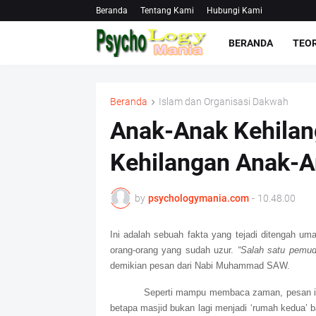
Beranda
Tentang Kami
Hubungi Kami
BERANDA
TEOR
Beranda
Islam dan Organisasi Dakwah
Anak-Anak Kehilan
Kehilangan Anak-
by
psychologymania.com
-
10.48.00
Ini adalah sebuah fakta yang tejadi ditengah um
orang-orang yang sudah uzur.
“Salah satu pemuda
demikian pesan dari Nabi Muhammad SAW.
Seperti mampu membaca zaman, pesan ini t
betapa masjid bukan lagi menjadi ‘rumah kedua’