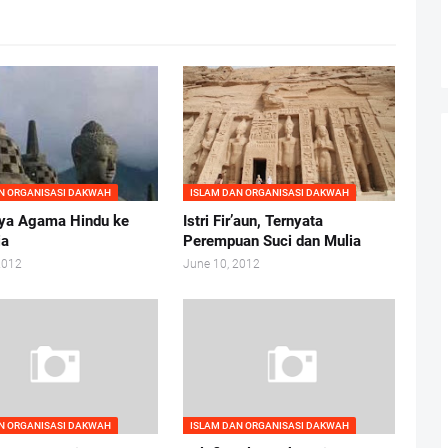
N ORGANISASI DAKWAH
ISLAM DAN ORGANISASI DAKWAH
ya Agama Hindu ke
Istri Fir’aun, Ternyata
ia
Perempuan Suci dan Mulia
2012
June 10, 2012
N ORGANISASI DAKWAH
ISLAM DAN ORGANISASI DAKWAH