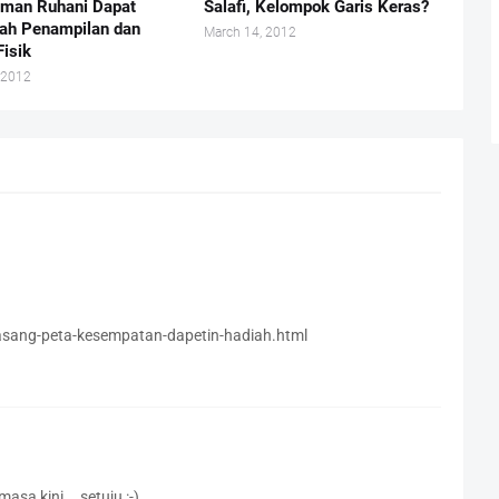
man Ruhani Dapat
Salafi, Kelompok Garis Keras?
ah Penampilan dan
March 14, 2012
Fisik
 2012
asang-peta-kesempatan-dapetin-hadiah.html
sa kini... setuju :-)