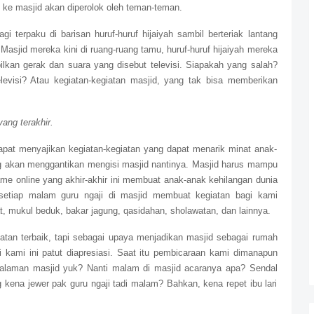
i ke masjid akan diperolok oleh teman-teman.
gi terpaku di barisan huruf-huruf hijaiyah sambil berteriak lantang
Masjid mereka kini di ruang-ruang tamu, huruf-huruf hijaiyah mereka
lkan gerak dan suara yang disebut televisi. Siapakah yang salah?
visi? Atau kegiatan-kegiatan masjid, yang tak bisa memberikan
yang terakhir.
apat menyajikan kegiatan-kegiatan yang dapat menarik minat anak-
g akan menggantikan mengisi masjid nantinya. Masjid harus mampu
game online yang akhir-akhir ini membuat anak-anak kehilangan dunia
setiap malam guru ngaji di masjid membuat kegiatan bagi kami
at, mukul beduk, bakar jagung, qasidahan, sholawatan, dan lainnya.
atan terbaik, tapi sebagai upaya menjadikan masjid sebagai rumah
 kami ini
patut diapresiasi. Saat itu pembicaraan kami dimanapun
 halaman masjid yuk? Nanti malam di masjid acaranya apa? Sendal
kena jewer pak guru ngaji tadi malam? Bahkan, kena repet ibu lari