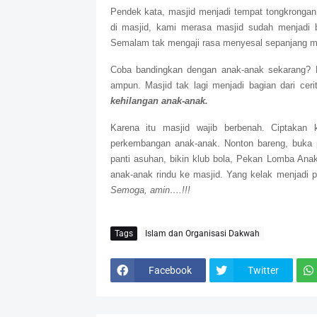
Pendek kata, masjid menjadi tempat tongkrongan f
di masjid, kami merasa masjid sudah menjadi b
Semalam tak mengaji rasa menyesal
sepanjang m
Coba bandingkan dengan anak-anak sekarang? Ka
ampun.
Masjid tak lagi menjadi bagian dari ce
kehilangan anak-anak.
Karena itu masjid wajib berbenah. Ciptakan 
perkembangan anak-anak. Nonton bareng, buka pu
panti asuhan, bikin klub bola, Pekan Lomba Ana
anak-anak rindu ke masjid. Yang kelak menjadi p
Semoga, amin….!!!
Tags
Islam dan Organisasi Dakwah
Facebook
Twitter