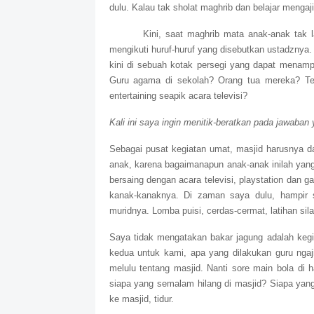
dulu. Kalau tak sholat maghrib dan belajar mengaj
Kini, saat maghrib mata anak-anak tak la
mengikuti huruf-huruf yang disebutkan ustadznya. 
kini di sebuah kotak persegi yang dapat menampi
Guru agama di sekolah? Orang tua mereka? Tele
entertaining seapik acara televisi?
Kali ini saya ingin menitik-beratkan pada jawaban 
Sebagai pusat kegiatan umat, masjid harusnya d
anak, karena bagaimanapun anak-anak inilah yan
bersaing dengan acara televisi, playstation dan 
kanak-kanaknya. Di zaman saya dulu, hampir 
muridnya. Lomba puisi, cerdas-cermat, latihan sil
Saya tidak mengatakan bakar jagung adalah kegi
kedua
untuk kami, apa yang dilakukan guru ngaji
melulu tentang masjid. Nanti sore main bola di
siapa yang semalam hilang di masjid? Siapa yang 
ke masjid, tidur.