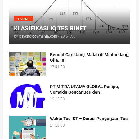
TES BINET
KLASIFIKASI IQ TES BINET
by
psychologymania.com
-
20.51.00
Berniat Cari Uang, Malah di Mintai Uang,
Gila...!!!
17.41.00
PT MITRA UTAMA GLOBAL Penipu,
Semakin Gencar Beriklan
19.10.00
Waktu Tes IST – Durasi Pengerjaan Tes
21.20.00