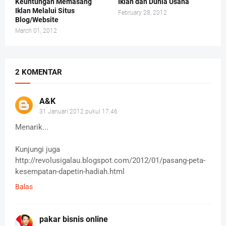
Keuntungan Memasang
Iklan dan Dunia Usaha
Iklan Melalui Situs
February 28, 2012
Blog/Website
March 01, 2012
2 KOMENTAR
A&K
31 Januari 2012 pukul 17.46
Menarik...
Kunjungi juga
http://revolusigalau.blogspot.com/2012/01/pasang-peta-
kesempatan-dapetin-hadiah.html
Balas
pakar bisnis online