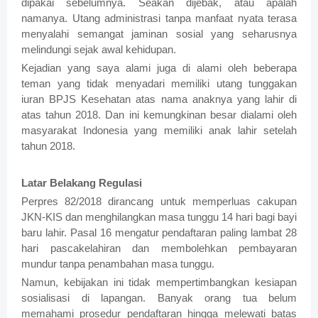
dipakai sebelumnya. Seakan dijebak, atau apalah
namanya. Utang administrasi tanpa manfaat nyata terasa
menyalahi semangat jaminan sosial yang seharusnya
melindungi sejak awal kehidupan.
Kejadian yang saya alami juga di alami oleh beberapa
teman yang tidak menyadari memiliki utang tunggakan
iuran BPJS Kesehatan atas nama anaknya yang lahir di
atas tahun 2018. Dan ini kemungkinan besar dialami oleh
masyarakat Indonesia yang memiliki anak lahir setelah
tahun 2018.
Latar Belakang Regulasi
Perpres 82/2018 dirancang untuk memperluas cakupan
JKN-KIS dan menghilangkan masa tunggu 14 hari bagi bayi
baru lahir. Pasal 16 mengatur pendaftaran paling lambat 28
hari pascakelahiran dan membolehkan pembayaran
mundur tanpa penambahan masa tunggu.
Namun, kebijakan ini tidak mempertimbangkan kesiapan
sosialisasi di lapangan. Banyak orang tua belum
memahami prosedur pendaftaran hingga melewati batas