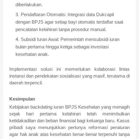
diberlakukan.
Pendaftaran Otomatis: Integrasi data Dukcapil
dengan BPJS agar setiap bayi otomatis terdaftar saat
pencatatan kelahiran tanpa prosedur manual.
Subsidi Iuran Awal: Pemerintah mensubsidi iuran
bulan pertama hingga ketiga sebagai investasi
kesehatan anak.
Implementasi solusi ini memerlukan kolaborasi lintas
instansi dan pendekatan sosialisasi yang masif, terutama di
daerah terpencil.
Kesimpulan
Kebijakan backdating iuran BPJS Kesehatan yang menagih
sejak hari pertama kelahiran telah menimbulkan
ketidakadilan dan beban finansial bagi keluarga baru. Kasus
pribadi saya menunjukkan perlunya reformasi peraturan
agar hak anak atas kesehatan benar-benar terpenuhi tanpa