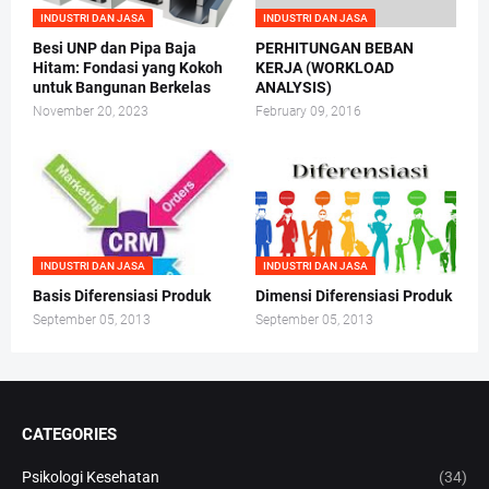
INDUSTRI DAN JASA
INDUSTRI DAN JASA
Besi UNP dan Pipa Baja
PERHITUNGAN BEBAN
Hitam: Fondasi yang Kokoh
KERJA (WORKLOAD
untuk Bangunan Berkelas
ANALYSIS)
November 20, 2023
February 09, 2016
INDUSTRI DAN JASA
INDUSTRI DAN JASA
Basis Diferensiasi Produk
Dimensi Diferensiasi Produk
September 05, 2013
September 05, 2013
CATEGORIES
Psikologi Kesehatan
(34)