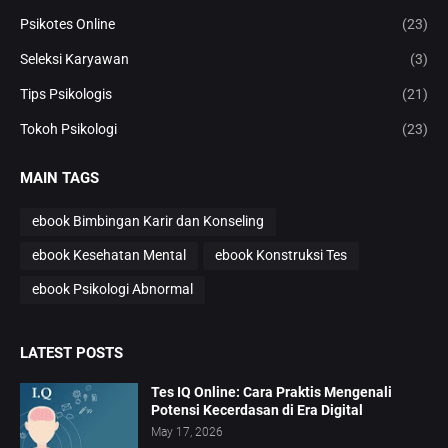
Psikotes Online
(23)
Seleksi Karyawan
(3)
Tips Psikologis
(21)
Tokoh Psikologi
(23)
MAIN TAGS
ebook Bimbingan Karir dan Konseling
ebook Kesehatan Mental
ebook Konstruksi Tes
ebook Psikologi Abnormal
LATEST POSTS
Tes IQ Online: Cara Praktis Mengenali
Potensi Kecerdasan di Era Digital
May 17, 2026