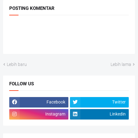
POSTING KOMENTAR
Lebih baru
Lebih lama
FOLLOW US
Facebook
Twitter
Instagram
Linkedin