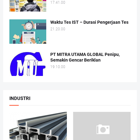
17.41.00
Waktu Tes IST – Durasi Pengerjaan Tes
21.20.00
PT MITRA UTAMA GLOBAL Penipu,
Semakin Gencar Beriklan
19.10.00
INDUSTRI