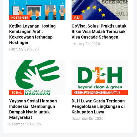
HOSTINGER
VISA
Ketika Layanan Hosting
GoVisa, Solusi Praktis untuk
Kehilangan Arah:
Bikin Visa Mudah Termasuk
Kekecewaan terhadap
Visa Cascade Schengen
Hostinger
January 24, 2026
February 09, 2026
SOSIAL
KESEHATAN DAN KESELAMATAN KERJA DAN LINGKUNGAN
Yayasan Sosial Harapan
DLH Luwu: Garda Terdepan
Indonesia: Membangun
Pengelolaan Lingkungan di
Dampak Nyata untuk
Kabupaten Luwu
Masyarakat
December 06, 2025
December 20, 2025