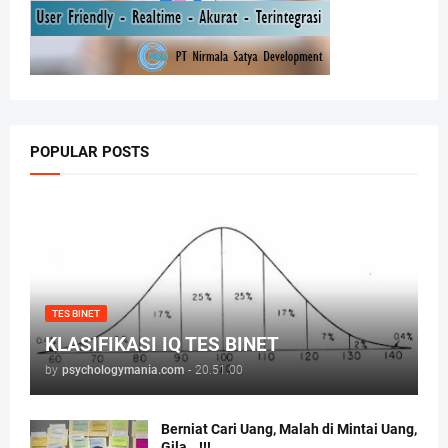
POPULAR POSTS
TES BINET
KLASIFIKASI IQ TES BINET
by
psychologymania.com
-
20.51.00
Berniat Cari Uang, Malah di Mintai Uang,
Gila...!!!