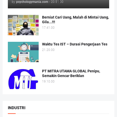
by
psychologymania.com
-
20.51.00
Berniat Cari Uang, Malah di Mintai Uang,
Gila...!!!
17.41.00
Waktu Tes IST – Durasi Pengerjaan Tes
21.20.00
PT MITRA UTAMA GLOBAL Penipu,
Semakin Gencar Beriklan
19.10.00
INDUSTRI