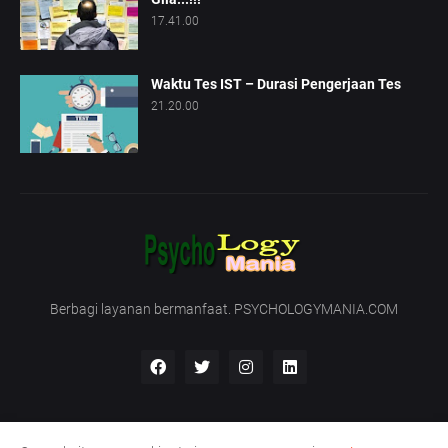
17.41.00
Waktu Tes IST – Durasi Pengerjaan Tes
21.20.00
Berbagi layanan bermanfaat. PSYCHOLOGYMANIA.COM