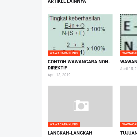
ARTIKEL LAINNYA
WAWACARA KLINIS
WAWACAR
CONTOH WAWANCARA NON-
WAWAN
DIREKTIF
April 15, 
April 18, 2019
WAWACARA KLINIS
WAWACAR
LANGKAH-LANGKAH
TUJUAN