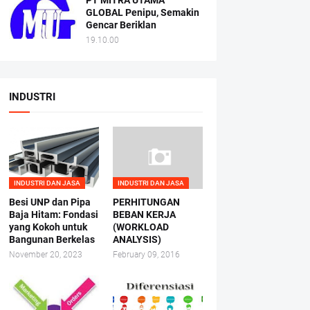
PT MITRA UTAMA
GLOBAL Penipu, Semakin
Gencar Beriklan
19.10.00
INDUSTRI
INDUSTRI DAN JASA
INDUSTRI DAN JASA
Besi UNP dan Pipa
PERHITUNGAN
Baja Hitam: Fondasi
BEBAN KERJA
yang Kokoh untuk
(WORKLOAD
Bangunan Berkelas
ANALYSIS)
November 20, 2023
February 09, 2016