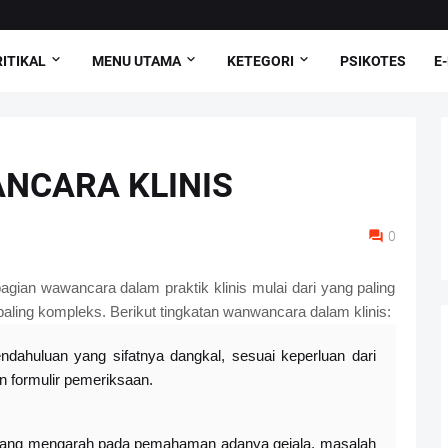
ITIKAL
MENU UTAMA
KETEGORI
PSIKOTES
E
NCARA KLINIS
0
agian wawancara dalam praktik klinis mulai dari yang paling
aling kompleks. Berikut tingkatan wanwancara dalam klinis:
dahuluan yang sifatnya dangkal, sesuai keperluan dari
ian formulir pemeriksaan.
 yang mengarah pada pemahaman adanya gejala, masalah