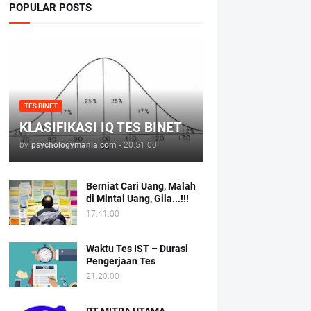
POPULAR POSTS
TES BINET
KLASIFIKASI IQ TES BINET
by
psychologymania.com
-
20.51.00
Berniat Cari Uang, Malah
di Mintai Uang, Gila...!!!
17.41.00
Waktu Tes IST – Durasi
Pengerjaan Tes
21.20.00