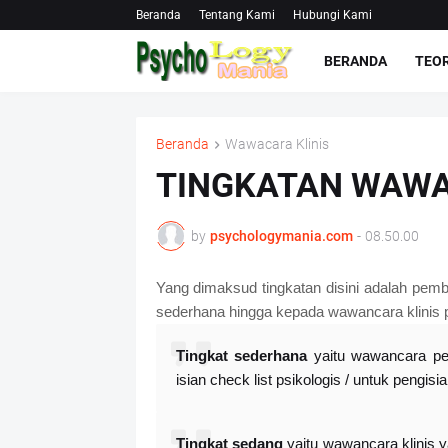
Beranda
Tentang Kami
Hubungi Kami
BERANDA
TEOR
Beranda
Wawacara Klinis
TINGKATAN WAWA
by
psychologymania.com
-
08.50.00
Yang dimaksud tingkatan disini adalah pemb
sederhana hingga kepada wawancara klinis p
Tingkat sederhana
yaitu wawancara pen
isian check list psikologis / untuk pengis
Tingkat sedang
yaitu wawancara klinis