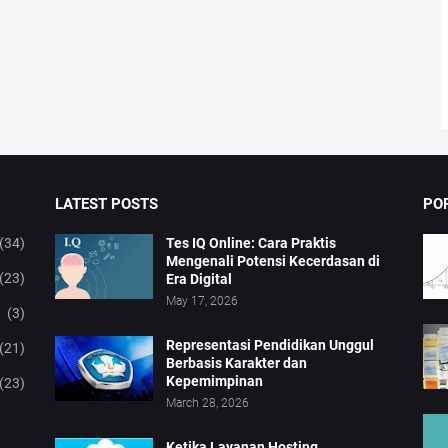
LATEST POSTS
PO
(34)
Tes IQ Online: Cara Praktis
Mengenali Potensi Kecerdasan di
(23)
Era Digital
May 17, 2026
(3)
Representasi Pendidikan Unggul
(21)
Berbasis Karakter dan
Kepemimpinan
(23)
March 28, 2026
Ketika Layanan Hosting