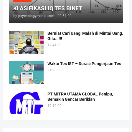
KLASIFIKASI IQ TES BINET
by
psychologymania.com
-
20.51.00
Berniat Cari Uang, Malah di Mintai Uang,
Gila...!!!
17.41.00
Waktu Tes IST – Durasi Pengerjaan Tes
21.20.00
PT MITRA UTAMA GLOBAL Penipu,
Semakin Gencar Beriklan
19.10.00