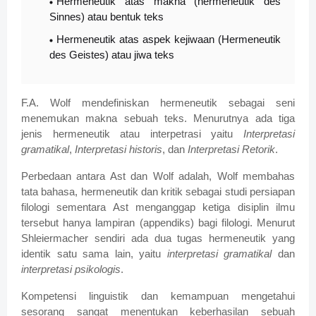
Hermeneutik atas makna (hermeneutik des
Sinnes) atau bentuk teks
Hermeneutik atas aspek kejiwaan (Hermeneutik
des Geistes) atau jiwa teks
F.A. Wolf mendefiniskan hermeneutik sebagai seni
menemukan makna sebuah teks. Menurutnya ada tiga
jenis hermeneutik atau interpetrasi yaitu
Interpretasi
gramatikal
,
Interpretasi historis
, dan
Interpretasi Retorik
.
Perbedaan antara Ast dan Wolf adalah, Wolf membahas
tata bahasa, hermeneutik dan kritik sebagai studi persiapan
filologi sementara Ast menganggap ketiga disiplin ilmu
tersebut hanya lampiran (appendiks) bagi filologi. Menurut
Shleiermacher sendiri ada dua tugas hermeneutik yang
identik satu sama lain, yaitu
interpretasi gramatikal
dan
interpretasi psikologis
.
Kompetensi linguistik dan kemampuan mengetahui
sesorang sangat menentukan keberhasilan sebuah