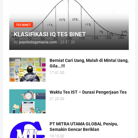
TES BINET
KLASIFIKASI IQ TES BINET
by
psychologymania.com
-
20.51.00
Berniat Cari Uang, Malah di Mintai Uang,
Gila...!!!
17.41.00
Waktu Tes IST – Durasi Pengerjaan Tes
21.20.00
PT MITRA UTAMA GLOBAL Penipu,
Semakin Gencar Beriklan
19.10.00