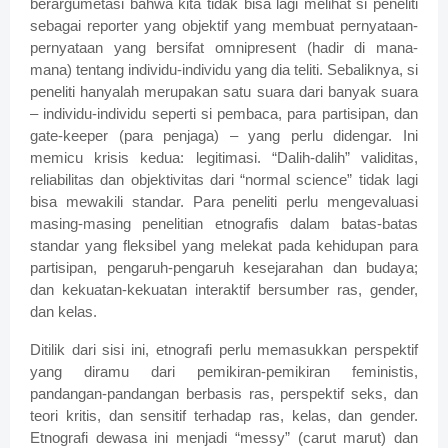
berargumetasi bahwa kita tidak bisa lagi melihat si peneliti
sebagai reporter yang objektif yang membuat pernyataan-
pernyataan yang bersifat omnipresent (hadir di mana-
mana) tentang individu-individu yang dia teliti. Sebaliknya, si
peneliti hanyalah merupakan satu suara dari banyak suara
– individu-individu seperti si pembaca, para partisipan, dan
gate-keeper (para penjaga) – yang perlu didengar. Ini
memicu krisis kedua: legitimasi. “Dalih-dalih” validitas,
reliabilitas dan objektivitas dari “normal science” tidak lagi
bisa mewakili standar. Para peneliti perlu mengevaluasi
masing-masing penelitian etnografis dalam batas-batas
standar yang fleksibel yang melekat pada kehidupan para
partisipan, pengaruh-pengaruh kesejarahan dan budaya;
dan kekuatan-kekuatan interaktif bersumber ras, gender,
dan kelas.
Ditilik dari sisi ini, etnografi perlu memasukkan perspektif
yang diramu dari pemikiran-pemikiran feministis,
pandangan-pandangan berbasis ras, perspektif seks, dan
teori kritis, dan sensitif terhadap ras, kelas, dan gender.
Etnografi dewasa ini menjadi “messy” (carut marut) dan