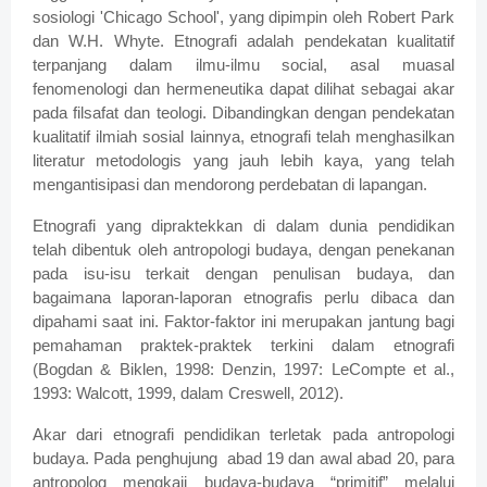
sosiologi 'Chicago School', yang dipimpin oleh Robert Park
dan W.H. Whyte. Etnografi adalah pendekatan kualitatif
terpanjang dalam ilmu-ilmu social, asal muasal
fenomenologi dan hermeneutika dapat dilihat sebagai akar
pada filsafat dan teologi. Dibandingkan dengan pendekatan
kualitatif ilmiah sosial lainnya, etnografi telah menghasilkan
literatur metodologis yang jauh lebih kaya, yang telah
mengantisipasi dan mendorong perdebatan di lapangan.
Etnografi yang dipraktekkan di dalam dunia pendidikan
telah dibentuk oleh antropologi budaya, dengan penekanan
pada isu-isu terkait dengan penulisan budaya, dan
bagaimana laporan-laporan etnografis perlu dibaca dan
dipahami saat ini. Faktor-faktor ini merupakan jantung bagi
pemahaman praktek-praktek terkini dalam etnografi
(Bogdan & Biklen, 1998: Denzin, 1997: LeCompte et al.,
1993: Walcott, 1999, dalam Creswell, 2012).
Akar dari etnografi pendidikan terletak pada antropologi
budaya. Pada penghujung
abad 19 dan awal abad 20, para
antropolog mengkaji budaya-budaya “primitif” melalui