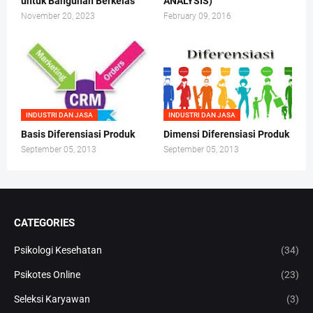
untuk Bangunan Berkelas
ANALYSIS)
November 20, 2023
February 09, 2016
INDUSTRI DAN JASA
INDUSTRI DAN JASA
Basis Diferensiasi Produk
Dimensi Diferensiasi Produk
September 05, 2013
September 05, 2013
CATEGORIES
Psikologi Kesehatan
(34)
Psikotes Online
(23)
Seleksi Karyawan
(3)