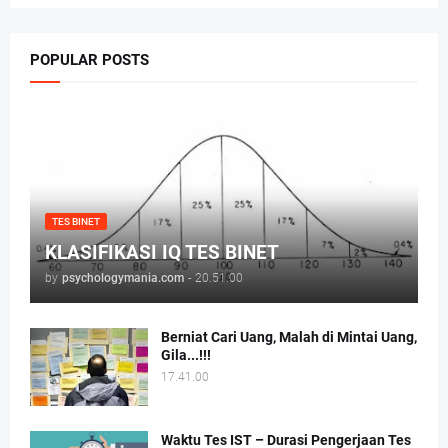
POPULAR POSTS
TES BINET
KLASIFIKASI IQ TES BINET
by
psychologymania.com
-
20.51.00
Berniat Cari Uang, Malah di Mintai Uang,
Gila...!!!
17.41.00
Waktu Tes IST – Durasi Pengerjaan Tes