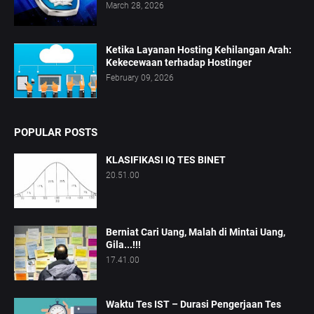
March 28, 2026
Ketika Layanan Hosting Kehilangan Arah:
Kekecewaan terhadap Hostinger
February 09, 2026
POPULAR POSTS
KLASIFIKASI IQ TES BINET
20.51.00
Berniat Cari Uang, Malah di Mintai Uang,
Gila...!!!
17.41.00
Waktu Tes IST – Durasi Pengerjaan Tes