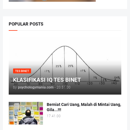
POPULAR POSTS
TES BINET
KLASIFIKASI IQ TES BINET
by
psychologymania.com
-
20.51.00
Berniat Cari Uang, Malah di Mintai Uang,
Gila...!!!
17.41.00