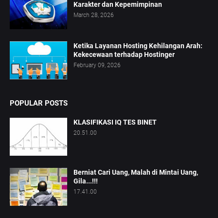
Karakter dan Kepemimpinan
March 28, 2026
Ketika Layanan Hosting Kehilangan Arah:
Kekecewaan terhadap Hostinger
February 09, 2026
POPULAR POSTS
KLASIFIKASI IQ TES BINET
20.51.00
Berniat Cari Uang, Malah di Mintai Uang,
Gila...!!!
17.41.00