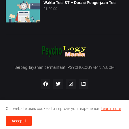
Waktu Tes IST – Durasi Pengerjaan Tes
21.20.00
Berbagi layanan bermanfaat. PSYCHOLOGYMANIA.COM
Our website uses cookies to improve your experience.
Learn more
Beranda
Tentang Kami
Hubungi Kami
Accept !
Support by -
PT. Nirmala Satya Development