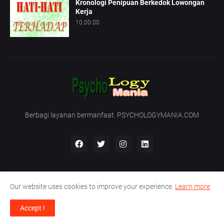
Kronologi Penipuan Berkedok Lowongan
Kerja
10.00.00
Berbagi layanan bermanfaat. PSYCHOLOGYMANIA.COM
Our website uses cookies to improve your experience.
Learn more
Beranda
Tentang Kami
Hubungi Kami
Accept !
Support by -
PT. Nirmala Satya Development