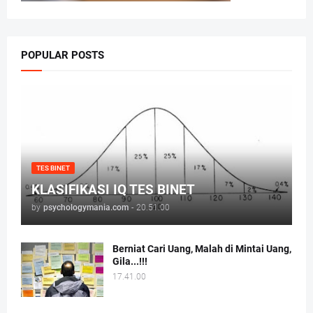
POPULAR POSTS
TES BINET
KLASIFIKASI IQ TES BINET
by
psychologymania.com
-
20.51.00
Berniat Cari Uang, Malah di Mintai Uang,
Gila...!!!
17.41.00