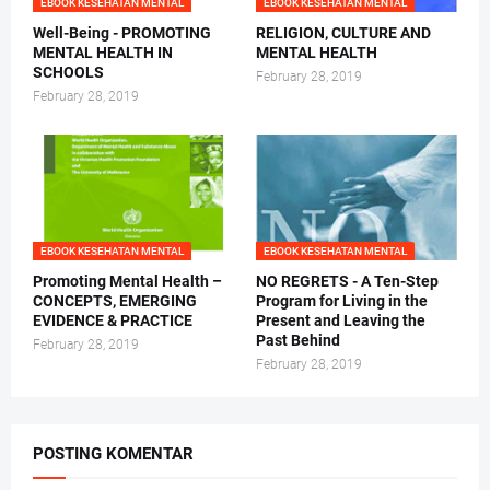
EBOOK KESEHATAN MENTAL
EBOOK KESEHATAN MENTAL
Well-Being - PROMOTING
RELIGION, CULTURE AND
MENTAL HEALTH IN
MENTAL HEALTH
SCHOOLS
February 28, 2019
February 28, 2019
EBOOK KESEHATAN MENTAL
EBOOK KESEHATAN MENTAL
Promoting Mental Health –
NO REGRETS - A Ten-Step
CONCEPTS, EMERGING
Program for Living in the
EVIDENCE & PRACTICE
Present and Leaving the
Past Behind
February 28, 2019
February 28, 2019
POSTING KOMENTAR