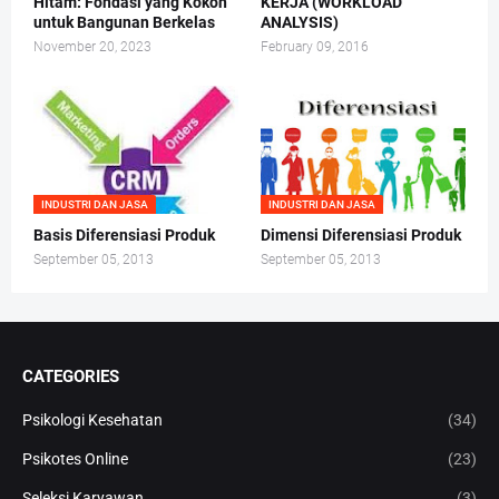
Hitam: Fondasi yang Kokoh
KERJA (WORKLOAD
untuk Bangunan Berkelas
ANALYSIS)
November 20, 2023
February 09, 2016
INDUSTRI DAN JASA
INDUSTRI DAN JASA
Basis Diferensiasi Produk
Dimensi Diferensiasi Produk
September 05, 2013
September 05, 2013
CATEGORIES
Psikologi Kesehatan
(34)
Psikotes Online
(23)
Seleksi Karyawan
(3)