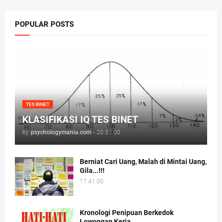
POPULAR POSTS
TES BINET
KLASIFIKASI IQ TES BINET
by
psychologymania.com
-
20.51.00
Berniat Cari Uang, Malah di Mintai Uang,
Gila...!!!
17.41.00
Kronologi Penipuan Berkedok
Lowongan Kerja