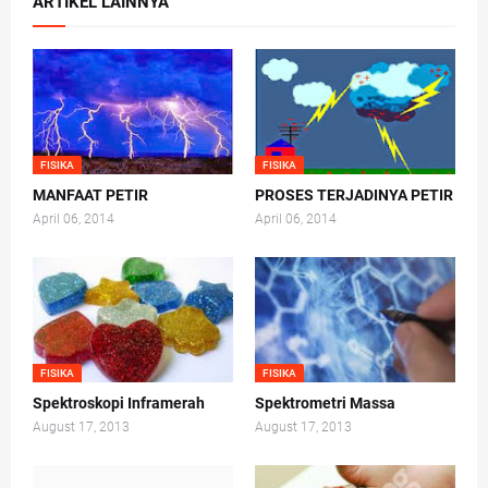
ARTIKEL LAINNYA
FISIKA
FISIKA
MANFAAT PETIR
PROSES TERJADINYA PETIR
April 06, 2014
April 06, 2014
FISIKA
FISIKA
Spektroskopi Inframerah
Spektrometri Massa
August 17, 2013
August 17, 2013