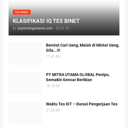
TES BINET
KLASIFIKASI IQ TES BINET
by
psychologymania.com
-
20.51.00
Berniat Cari Uang, Malah di Mintai Uang,
Gila...!!!
17.41.00
PT MITRA UTAMA GLOBAL Penipu,
Semakin Gencar Beriklan
19.10.00
Waktu Tes IST – Durasi Pengerjaan Tes
21.20.00