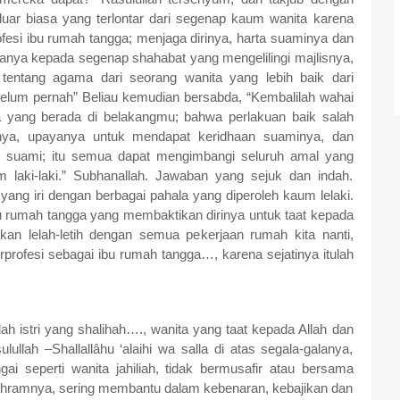
luar biasa yang terlontar dari segenap kaum wanita karena
ofesi ibu rumah tangga; menjaga dirinya, harta suaminya dan
anya kepada segenap shahabat yang mengelilingi majlisnya,
tentang agama dari seorang wanita yang lebih baik dari
lum pernah” Beliau kemudian bersabda, “Kembalilah wahai
a yang berada di belakangmu; bahwa perlakuan baik salah
nya, upayanya untuk mendapat keridhaan suaminya, dan
i suami; itu semua dapat mengimbangi seluruh amal yang
 laki-laki.” Subhanallah. Jawaban yang sejuk dan indah.
ng iri dengan berbagai pahala yang diperoleh kaum lelaki.
bu rumah tangga yang membaktikan dirinya untuk taat kepada
kan lelah-letih dengan semua pekerjaan rumah kita nanti,
erprofesi sebagai ibu rumah tangga…, karena sejatinya itulah
lah istri yang shalihah…., wanita yang taat kepada Allah dan
ullah –Shallallâhu ‘alaihi wa salla di atas segala-galanya,
ai seperti wanita jahiliah, tidak bermusafir atau bersama
mahramnya, sering membantu dalam kebenaran, kebajikan dan