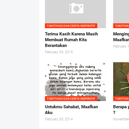
T.MOTIVASI DAN CERITA INSPIRATIF
T.MOTIVAS
Terima Kasih Karena Masih
Menging
Membuat Rumah Kita
Maafka
Berantakan
February 
February 09, 2015
T.MOTIVASI DAN CERITA INSPIRATIF
T.MOTIVAS
Untukmu Sahabat, Maafkan
Berapa 
Aku
?
February 03, 2014
November