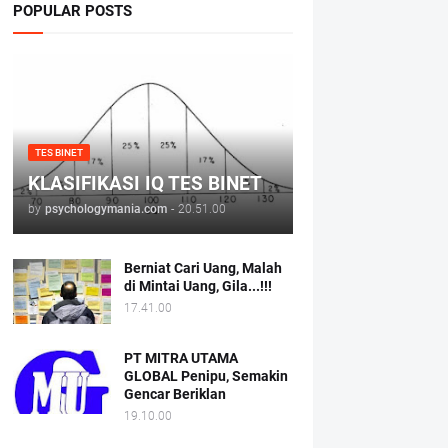
POPULAR POSTS
TES BINET
KLASIFIKASI IQ TES BINET
by
psychologymania.com
-
20.51.00
Berniat Cari Uang, Malah
di Mintai Uang, Gila...!!!
17.41.00
PT MITRA UTAMA
GLOBAL Penipu, Semakin
Gencar Beriklan
19.10.00