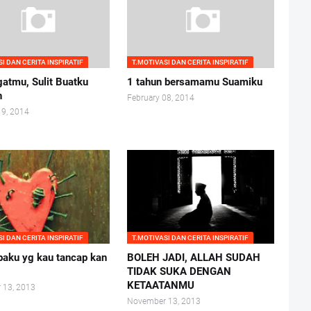
I DAN CERITA INSPIRATIF
T.MOTIVASI DAN CERITA INSPIRATIF
atmu, Sulit Buatku
1 tahun bersamamu Suamiku
n
February 08, 2014
19, 2014
I DAN CERITA INSPIRATIF
T.MOTIVASI DAN CERITA INSPIRATIF
paku yg kau tancap kan
BOLEH JADI, ALLAH SUDAH
TIDAK SUKA DENGAN
KETAATANMU
 13, 2013
November 13, 2013