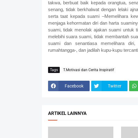
takwa, berbuat baik kepada orangtua, sen
senang, tidak berkhalwat dengan lelaki ajn
serta taat kepada suami –Memelihara kew
menjaga kehormatan diri dan harta suaminy
suami, tidak menolak ajakan suami untuk ti
melebihi suara suami, tidak membantah su
suami dan senantiasa memelihara diri, 
rumahtangga-, dan jadilah kupu-kupu tercant
Tags
T.Motivasi dan Cerita Inspiratif
Facebook
Twitter
ARTIKEL LAINNYA