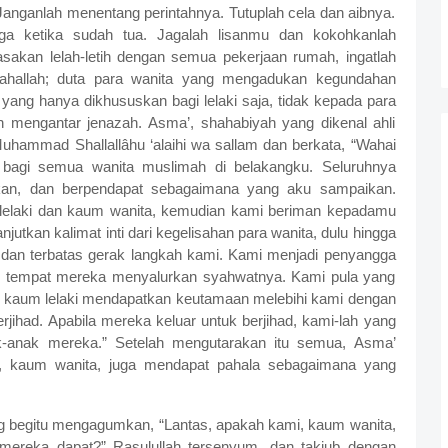
nganlah menentang perintahnya. Tutuplah cela dan aibnya.
uga ketika sudah tua. Jagalah lisanmu dan kokohkanlah
sakan lelah-letih dengan semua pekerjaan rumah, ingatlah
mahallah; duta para wanita yang mengadukan kegundahan
yang hanya dikhususkan bagi lelaki saja, tidak kepada para
dan mengantar jenazah. Asma’, shahabiyah yang dikenal ahli
Muhammad Shallallâhu ‘alaihi wa sallam dan berkata, “Wahai
 bagi semua wanita muslimah di belakangku. Seluruhnya
an, dan berpendapat sebagaimana yang aku sampaikan.
elaki dan kaum wanita, kemudian kami beriman kepadamu
tkan kalimat inti dari kegelisahan para wanita, dulu hingga
g dan terbatas gerak langkah kami. Kami menjadi penyangga
ah tempat mereka menyalurkan syahwatnya. Kami pula yang
 kaum lelaki mendapatkan keutamaan melebihi kami dengan
rjihad. Apabila mereka keluar untuk berjihad, kami-lah yang
-anak mereka.” Setelah mengutarakan itu semua, Asma’
i, kaum wanita, juga mendapat pahala sebagaimana yang
ng begitu mengagumkan, “Lantas, apakah kami, kaum wanita,
ereka dapat?” Rasulullah tersenyum, dan takjub dengan