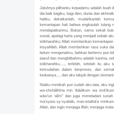
Jatuhnya pilihanku kepadamu adalah buah dar
dia baik bagiku, bagi dien, dunia dan akhira
hatiku, dekatkanlah, mudahkanlah kem
kemantapan hati bahwa engkaulah tulang ru
mendapatkanmu. Bukan, sama sekali buka
sosial, apalagi harta yang menjadi sebab a
istikharahku; Allah memberikan kemantapan h
insyaAllah. Allah memberikan rasa suka da
belum mengenalmu, bahkan bertemu pun tida
taaruf dan menghitbahmu adalah karena, se
istikharahku…., terlebih, setelah itu ak
kemudahan dalam berproses, dan semak
keduanya…, dan aku takjub dengan skenario
Niatku menikah pun sudah aku tata; aku ing
wa-shshâlihîna min ‘ibâdikum wa imâ’ikum,
wâsi’un ‘alîm” dan juga meneladani sunah
ma’syara sy-syabâb, man-istathâ’a minkumu
Allah, dan ingin menjaga iffah; menjaga mata