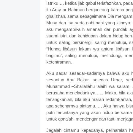
Istriku…, ketika ijab qabul terlafazhkan, pad
itu Arsy ar Rahman berguncang karena perja
ghalîzhan, sama sebagaimana Dia mengambil
Musa dan Isa serta nabi-nabi yang lainnya –
aku mengambil-alih amanah dari pundak ay
suami-istri, dan kehidupan dalam hidup be
untuk saling bersinergi, saling menutupi,
“Hunna libâsun lakum wa antum libâsun l
bagimu”; saling menutupi, melindungi, m
ketentraman.
Aku sadar sesadar-sadarnya bahwa aku ha
sesantun Abu Bakar, setegas Umar, sed
Muhammad –Shallallâhu ‘alaihi wa sallam;
berusaha meneladaninya….., Maka, bila aku s
tenangkanlah, bila aku marah redamkanlah
apa sebenarnya pintamu.…, Aku hanya bis
putri tercintanya yang akan hidup bersama
untuk qona’ah, mendengar dan taat, menjaga 
Jagalah cintamu kepadanya, peliharalah h