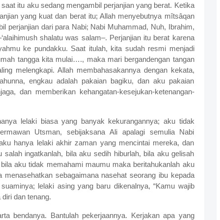
a saat itu aku sedang mengambil perjanjian yang berat. Ketika
njian yang kuat dan berat itu; Allah menyebutnya mîtsâqan
 perjanjian dari para Nabi; Nabi Muhammad, Nuh, Ibrahim,
‘alaihimush shalatu was salam–. Perjanjian itu berat karena
ahmu ke pundakku. Saat itulah, kita sudah resmi menjadi
rumah tangga kita mulai…., maka mari bergandengan tangan
 saling melengkapi. Allah membahasakannya dengan kekata,
ahunna, engkau adalah pakaian bagiku, dan aku pakaian
enjaga, dan memberikan kehangatan-kesejukan-ketenangan-
nya lelaki biasa yang banyak kekurangannya; aku tidak
ermawan Utsman, sebijaksana Ali apalagi semulia Nabi
 aku hanya lelaki akhir zaman yang mencintai mereka, dan
alah ingatkanlah, bila aku sedih hiburlah, bila aku gelisah
, bila aku tidak memahami maumu maka beritahukanlah aku
a menasehatkan sebagaimana nasehat seorang ibu kepada
 suaminya; lelaki asing yang baru dikenalnya, “Kamu wajib
diri dan tenang.
arta bendanya. Bantulah pekerjaannya. Kerjakan apa yang