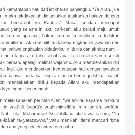
i kemantapan hati dari istikharah panjangku. “Ya Allah, jika
tku, maka takdirkanlah dia untukku; tautkanlah hatinya dengan
udian berkahilah ya Rabb….” Maka, setelah mendapat
suk yang selama ini aku cari-cari, aku berani maju untuk
n karena apa-apa; bukan karena kecantikan, kedudukan
ku memilihmu. Aku memilihmu karena engkaulah jawaban dari
ati bahwa engkaulah bidadariku, di dunia dan akhirat nanti –
n cinta tanpa aku tahu sebab apa; karena aku sama sekali
k pernah, apalagi melihat wajahmu. Aku memberanikan diri
kali lagi, aku mendapatkan kemantapan hati dengan jawaban
u tahu bahwa pertanda engkau benar-benar jodohku adalah
in mendekatkan diriku kepada Allah; aku mendapatkan
-Nya; bener-bener indah.
in melaksanakan perintah Allah, “wa ankihu l-ayâma minkum
 in yakûnû fuqarâ’a yughnihimullâhu min fadhlih, wallâhu
 Nabi kita, Muhammad Shallalallahu alaihi wa sallam, “Yâ
-lbâ’ah fa-lyatazawwaj” yaitu menikah, demi mencari ridha
 dan apa yang ada di antara dua paha.