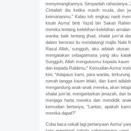
menyenangkannya. Simpanlah rahasianya. Ja
Cintailah dia ketika masih muda, dan j
keimananmu.” Kalau toh engkau nanti mera
kisah Asma’ binti Yazid bin Sakan Rahi
mereka tentang kelebihan-kelebihan amalan 
wanita; baik tentang jihad, shalat jum’at 
dalam berorasi itu mendatangi majlis Nabi 
Rasul Allah, sungguh, aku adalah utusan
mengatakan sebagaimana yang aku katak
Sungguh, Allah mengutusmu kepada kaum l
dan kepada Rabbmu.” Kemudian Asma’ melanju
kini, “Adapaun kami, para wanita, terkurun
rumah tangga kaum lelaki, dan kami adal
mengandung anak-anak mereka, akan tetapi
shalat jum’at, mengantarkan jenazah, dan be
menjaga harta mereka dan mendidik anak
kemudian bertanya, “Lantas, apakah kam
mereka dapat?”
Coba baca sekali lagi pertanyaan Asma’ ya
juga mendapat pahala sebagaimana yang m