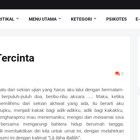
ITIKAL
MENU UTAMA
KETEGORI
PSIKOTES
E
Tercinta
0
atu dari sekian ujian yang harus aku lalui dengan bermalam-
 berpuluh-puluh doa, beribu-ribu aksara …. Maka, ketika
milihmu dari sekian akhwat yang ada, itu berarti aku
pku, menjadi kakak bagi adik-adikku, adik bagi kakakku,
u mengharapmu mau menemaniku; mengisi dan mewarnai sisa
 bersama mengarungi bahtera hidup berumah tangga;
l membaktikan diri kita untuk umat ini, dengan melahirkan
 ini dengan kalimat “Lâ ilâha illallâh”.