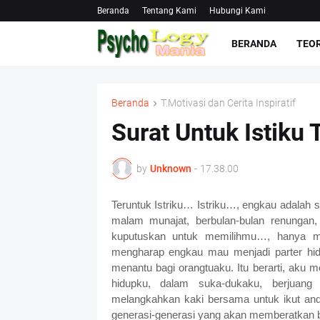
Beranda
Tentang Kami
Hubungi Kami
BERANDA
TEOR
Beranda
T.Motivasi dan Cerita Inspiratif
Surat Untuk Istiku 
by
Unknown
-
17.38.00
Teruntuk Istriku… Istriku…, engkau adalah s
malam munajat, berbulan-bulan renungan,
kuputuskan untuk memilihmu…, hanya me
mengharap engkau mau menjadi parter hidu
menantu bagi orangtuaku. Itu berarti, ak
hidupku, dalam suka-dukaku, berjuang
melangkahkan kaki bersama untuk ikut andi
generasi-generasi yang akan memberatkan bumi