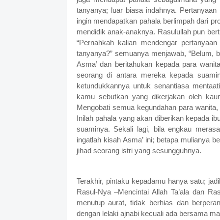
tanyanya; luar biasa indahnya. Pertanyaan 
ingin mendapatkan pahala berlimpah dari pr
mendidik anak-anaknya. Rasulullah pun bert
“Pernahkah kalian mendengar pertanyaan 
tanyanya?” semuanya menjawab, “Belum, be
Asma’ dan beritahukan kepada para wanit
seorang di antara mereka kepada suami
ketundukkannya untuk senantiasa mentaat
kamu sebutkan yang dikerjakan oleh kaum
Mengobati semua kegundahan para wanita, ya
Inilah pahala yang akan diberikan kepada i
suaminya. Sekali lagi, bila engkau merasa
ingatlah kisah Asma’ ini; betapa mulianya b
jihad seorang istri yang sesungguhnya.
Terakhir, pintaku kepadamu hanya satu; jadi
Rasul-Nya –Mencintai Allah Ta’ala dan Rasul
menutup aurat, tidak berhias dan berperang
dengan lelaki ajnabi kecuali ada bersama 