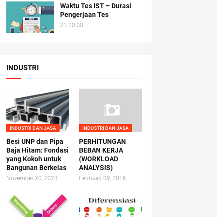
Waktu Tes IST – Durasi
Pengerjaan Tes
21.20.00
INDUSTRI
INDUSTRI DAN JASA
INDUSTRI DAN JASA
Besi UNP dan Pipa
PERHITUNGAN
Baja Hitam: Fondasi
BEBAN KERJA
yang Kokoh untuk
(WORKLOAD
Bangunan Berkelas
ANALYSIS)
November 20, 2023
February 09, 2016