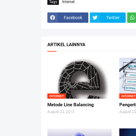
Tags
Internet
Facebook
Twitter
ARTIKEL LAINNYA
INTERNET
INTERNET
Metode Line Balancing
Pengert
August 22, 2013
August 22