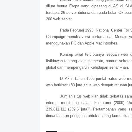
diluar benua Eropa yang dipasang di AS di SLA
terdapat 26 server didunia dan pada bulan Oktobe
200 web server.
Pada Februari 1993, National Center For S
Champaign menulis versi pertama dari Mosaic 
menggunakan PC dan Apple Macintoshes.
Konsep awal terciptanya sebuah web d
fisikiawan tentang alam semesta, namun sekara
global dan mempengaruhi kehidupan sehari–hari.
Di Akhir tahun 1995 jumlah situs web me
web berkisar ±80 juta situs web dengan ratusan ju
Jumlah situs web kian tidak terbatas sam
internet monitoring dalam Fajriutami (2009) “
239.611.111 (239,6 juta)”. Pertambahan yang s
dimanfaatkan pengguna untuk sharing komunikasi 