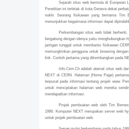
Sejarah situs web bermula di European L
Penelitian ini terletak di kota Geneva dekat per
nuklir. Seorang fisikawan yang bernama Tim 
menunjukkan bagaimana informasi dapat dipindah
Perkembangan situs web tidak berhenti, 
bergabung dengan idenya yaitu menghubungkan hy
jaringan tunggal untuk membantu fisikawan CERN 
memungkinkan pengguna untuk browsing dengan
link. Contoh pertama yang dikembangkan pada N
Info.Cern.Ch adalah alamat situs web da
NEXT di CERN. Halaman (Home Page) pertama ala
terpusat pada informasi tentang projek www. Peng
untuk menciptakan halaman web mereka sendiri
mendapatkan informasi.
Projek pembuatan web oleh Tim Berne
1990. Komputer NEXT merupakan server web hyp
untuk projek pembuatan web.
Server mulai berkembang pada tahun 199