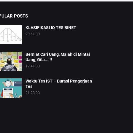
PULAR POSTS
KLASIFIKASI IQ TES BINET
20.51.00
Berniat Cari Uang, Malah di Mintai
Uang, Gila...!!!
17.41.00
Waktu Tes IST – Durasi Pengerjaan
Tes
21.20.00