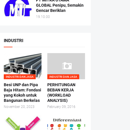
PT MITRA UTAMA
GLOBAL Penipu, Semakin
Gencar Beriklan
19.10.00
INDUSTRI
INDUSTRI DAN JASA
INDUSTRI DAN JASA
Besi UNP dan Pipa
PERHITUNGAN
Baja Hitam: Fondasi
BEBAN KERJA
yang Kokoh untuk
(WORKLOAD
Bangunan Berkelas
ANALYSIS)
November 20, 2023
February 09, 2016