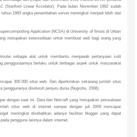
C (Stanford Linear Accelator). Pada bulan November 1992 sudah
r tahun 1993 angka penambahan server meningkat menjadi lebih dari
upercormputting Application (NCSA) di University of Ilmois di Urban
yang merupakan ketersediaan untuk membuat web bagi orang yang
imulai sebagai alat untuk membantu menjawab pertanyaan sulit
ng penggunaannya berlaku untuk berbagai aspek untuk masyarakat
ncapai 300.000 situs web. Dan diperkirakan sekarang jumlah situs
ta penggunanya diseluruh penjuru dunia (Nugroho, 2008).
pai dengan saat ini. Data dari Netcraft yang merupakan perusahaan
Jumlah situs web di internet sampai dengan juli 2009 mencapai
angat meningkat disebabkan adanya fasilitas blogger yang dapat
pada pengguna lainnya dalam internet.