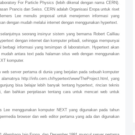
aboratory For Particle Physics (lebih dikenal dengan nama CERN).
batasan Prancis dan Swiss. CERN adalah Organisasi Eropa untuk riset
Berners Lee menulis proposal untuk menejemen informasi yang
kan dengan mudah melalui internet dengan menggunakan hypertext.
selanjutnya seorang insinyur sistem yang bernama Robert Cailliau
pertext dengan internet dan komputer pribadi, sehingga mempunyai
berbagi informasi yang tersimpan di laboratorium. Hypertext akan
 mudah antara text pada halaman situs web dengan menggunakan
EXT komputer.
n web server pertama di dunia yang berjalan pada sebuah komputer
matnya http://info.cern.ch/hypertext/www/TheProject.html, yang
unjung bisa belajar lebih banyak tentang hypertext, rincian teknis
, dan bahkan penjelasan tentang cara untuk mencari web untuk
ss Lee menggunakan komputer NEXT yang digunakan pada tahun
ermedia browser dan web editor pertama yang ada dan digunakan
1 dilembaga lain Eropa, dan Desember 1991 muncul server pertama