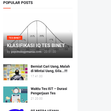
POPULAR POSTS
TES BINET
KLASIFIKASI IQ TES BINET
by
psychologymania.com
-
20.51.00
Berniat Cari Uang, Malah
di Mintai Uang, Gila...!!!
17.41.00
Waktu Tes IST – Durasi
Pengerjaan Tes
21.20.00