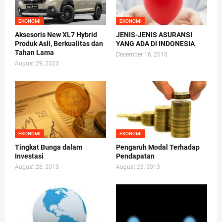
EKONOMI
EKONOMI
Aksesoris New XL7 Hybrid
JENIS-JENIS ASURANSI
Produk Asli, Berkualitas dan
YANG ADA DI INDONESIA
Tahan Lama
December 16, 2013
August 29, 2023
EKONOMI
EKONOMI
Tingkat Bunga dalam
Pengaruh Modal Terhadap
Investasi
Pendapatan
August 26, 2013
August 23, 2013