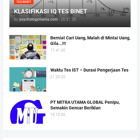
TES BINET
KLASIFIKASI IQ TES BINET
by
psychologymania.com
-
20.51.00
Berniat Cari Uang, Malah di Mintai Uang,
Gila...!!!
17.41.00
Waktu Tes IST – Durasi Pengerjaan Tes
21.20.00
PT MITRA UTAMA GLOBAL Penipu,
Semakin Gencar Beriklan
19.10.00