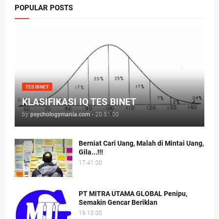
POPULAR POSTS
TES BINET
KLASIFIKASI IQ TES BINET
by
psychologymania.com
-
20.51.00
Berniat Cari Uang, Malah di Mintai Uang,
Gila...!!!
17.41.00
PT MITRA UTAMA GLOBAL Penipu,
Semakin Gencar Beriklan
19.10.00