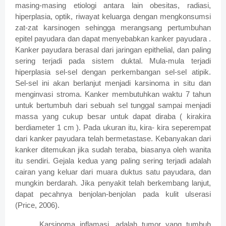
masing-masing etiologi antara lain obesitas, radiasi,
hiperplasia, optik, riwayat keluarga dengan mengkonsumsi
zat-zat karsinogen sehingga merangsang pertumbuhan
epitel payudara dan dapat menyebabkan kanker payudara .
Kanker payudara berasal dari jaringan epithelial, dan paling
sering terjadi pada sistem duktal. Mula-mula terjadi
hiperplasia sel-sel dengan perkembangan sel-sel atipik.
Sel-sel ini akan berlanjut menjadi karsinoma in situ dan
menginvasi stroma. Kanker membutuhkan waktu 7 tahun
untuk bertumbuh dari sebuah sel tunggal sampai menjadi
massa yang cukup besar untuk dapat diraba ( kirakira
berdiameter 1 cm ). Pada ukuran itu, kira- kira seperempat
dari kanker payudara telah bermetastase. Kebanyakan dari
kanker ditemukan jika sudah teraba, biasanya oleh wanita
itu sendiri. Gejala kedua yang paling sering terjadi adalah
cairan yang keluar dari muara duktus satu payudara, dan
mungkin berdarah. Jika penyakit telah berkembang lanjut,
dapat pecahnya benjolan-benjolan pada kulit ulserasi
(Price, 2006).
Karsinoma inflamasi, adalah tumor yang tumbuh