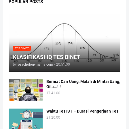
POPULAR POSTS
TES BINET
KLASIFIKASI IQ TES BINET
by
psychologymania.com
-
20.51.00
Berniat Cari Uang, Malah di Mintai Uang,
Gila...!!!
17.41.00
Waktu Tes IST – Durasi Pengerjaan Tes
21.20.00